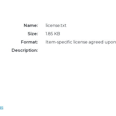
Name:
license.txt
Size:
1.85 KB
Format:
Item-specific license agreed upon
Description:
as