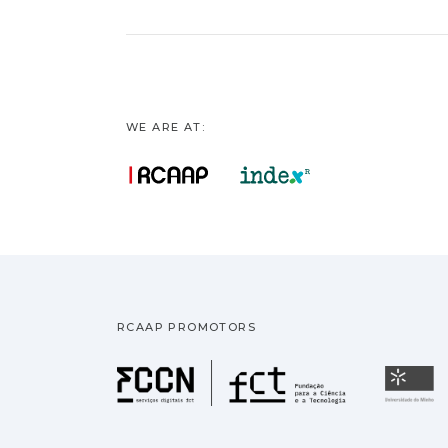
WE ARE AT:
RCAAP PROMOTORS
Fundação pa
U