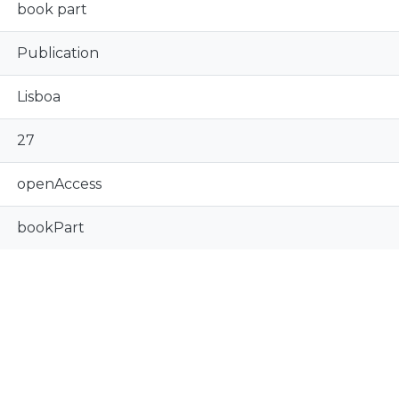
book part
Publication
Lisboa
27
openAccess
bookPart