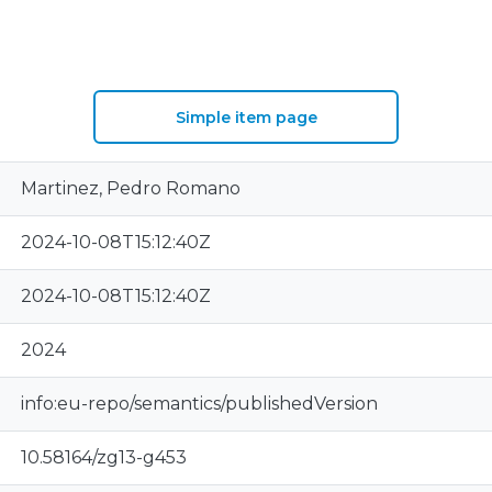
Simple item page
Martinez, Pedro Romano
2024-10-08T15:12:40Z
2024-10-08T15:12:40Z
2024
info:eu-repo/semantics/publishedVersion
10.58164/zg13-g453