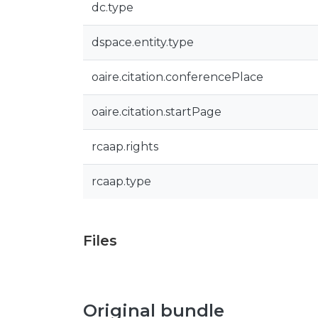
dc.type
dspace.entity.type
oaire.citation.conferencePlace
oaire.citation.startPage
rcaap.rights
rcaap.type
Files
Original bundle