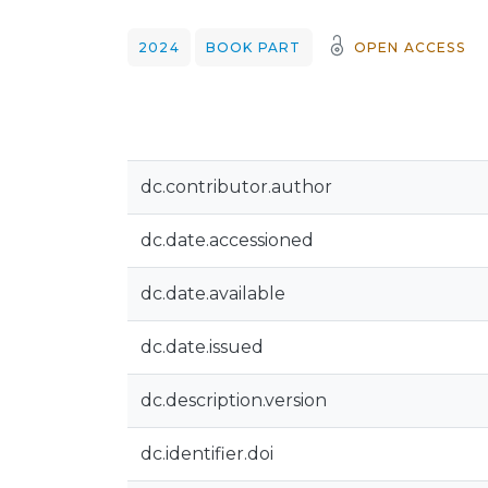
2024
BOOK PART
OPEN ACCESS
dc.contributor.author
dc.date.accessioned
dc.date.available
dc.date.issued
dc.description.version
dc.identifier.doi