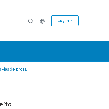
Log In
Diferentes vias de prossecução da justiça na aplicação do direito
eito