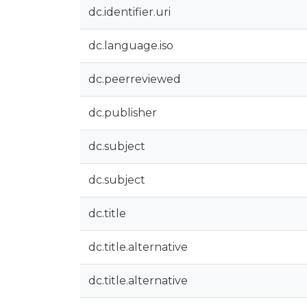
dc.identifier.uri
dc.language.iso
dc.peerreviewed
dc.publisher
dc.subject
dc.subject
dc.title
dc.title.alternative
dc.title.alternative