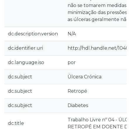
não se tomarem medidas c
minimização das pressões n
as úlceras geralmente não
dc.description.version
N/A
dc.identifier.uri
http://hdl.handle.net/1040
dc.language.iso
por
dc.subject
Úlcera Crónica
dc.subject
Retropé
dc.subject
Diabetes
Trabalho Livre nº 04 - Ú
dc.title
RETROPÉ EM DOENTE DI