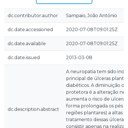
dc.contributor.author
Sampaio, João António
dc.date.accessioned
2020-07-08T09:01:25Z
dc.date.available
2020-07-08T09:01:25Z
dc.date.issued
2013-03-08
A neuropatia tem sido indi
principal de úlceras plant
diabéticos. A diminuição da
protetora é a alteração ne
aumenta o risco de ulceraç
forma prolongada os pés (e
dc.description.abstract
regiões plantares) a altas p
tratamento dessas úlceras é
consistir apenas na realiza