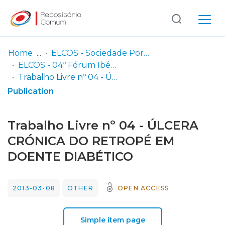
Log
(current)
In
Home
ELCOS - Sociedade Portuguesa de Feridas
ELCOS - 04º Fórum Ibérico de Úlceras e Feridas (Albufeira - 2013)
Communities
Trabalho Livre nº 04 - ÚLCERA CRÓNICA DO RETROPÉ EM DOENTE DIABÉTICO
& Collections
Publication
Browse repository
Trabalho Livre nº 04 - ÚLCERA
Entities
CRÓNICA DO RETROPÉ EM
DOENTE DIABÉTICO
Statistics
2013-03-08
OTHER
OPEN ACCESS
Simple item page