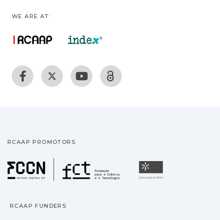
WE ARE AT:
RCAAP PROMOTORS
Fundação para a Ciência
Universidade
RCAAP FUNDERS