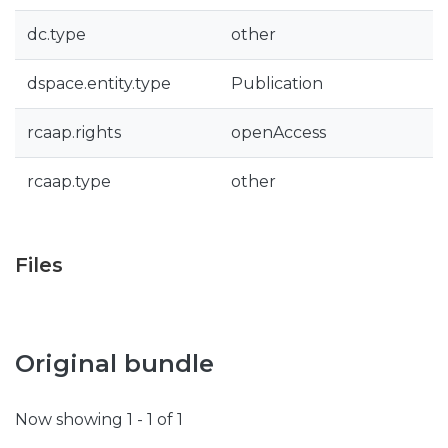
dc.type
other
dspace.entity.type
Publication
rcaap.rights
openAccess
rcaap.type
other
Files
Original bundle
Now showing
1 - 1 of 1