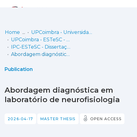
Log
(current)
In
Home
UPCoimbra - Universidade Politécnica de Coimbra
UPCoimbra - ESTeSC - Escola Superior de Tecnologia da Saúde de Coimbra
Communities
IPC-ESTeSC - Dissertações de mestrado
& Collections
Abordagem diagnóstica em laboratório de neurofisiologia
Browse repository
Publication
Entities
Abordagem diagnóstica em
Statistics
laboratório de neurofisiologia
2026-04-17
MASTER THESIS
OPEN ACCESS