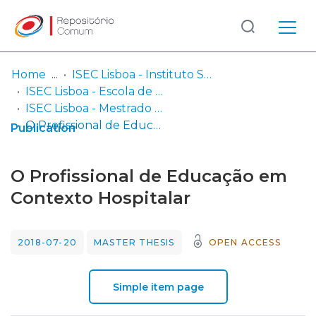
Log
(current)
In
Home
ISEC Lisboa - Instituto Superior de Educação e Ciências
ISEC Lisboa - Escola de Educação e Desenvolvimento Humano
Communities
ISEC Lisboa - Mestrado em Educação Pré-Escolar e Ensino do 1º Ciclo do Ensino Básico
& Collections
O Profissional de Educação em Contexto Hospitalar
Publication
Browse repository
O Profissional de Educação em
Entities
Contexto Hospitalar
Statistics
2018-07-20
MASTER THESIS
OPEN ACCESS
Simple item page