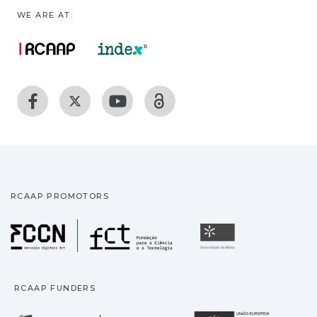
WE ARE AT:
RCAAP PROMOTORS
Fundação para a Ciência
Universidade
RCAAP FUNDERS