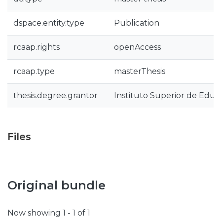
dspace.entity.type
Publication
rcaap.rights
openAccess
rcaap.type
masterThesis
thesis.degree.grantor
Instituto Superior de Educ
Files
Original bundle
Now showing
1 - 1 of 1