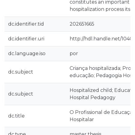
constitutes an important s
hospitalization process itsel
dc.identifier.tid
202651665
dc.identifier.uri
http://hdl.handle.net/10400
dc.language.iso
por
Criança hospitalizada; Profi
dc.subject
educação; Pedagogia Hospi
Hospitalized child; Educati
dc.subject
Hospital Pedagogy
O Profissional de Educaçã
dc.title
Hospitalar
dc.type
master thesis