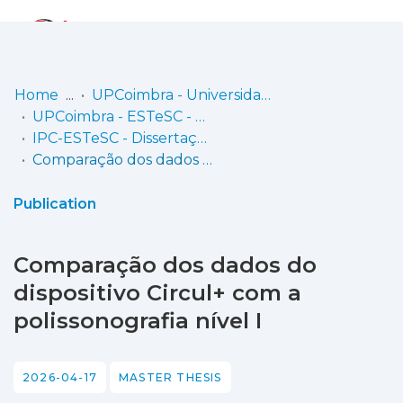
Log
(current)
In
Home
UPCoimbra - Universidade Politécnica de Coimbra
UPCoimbra - ESTeSC - Escola Superior de Tecnologia da Saúde de Coimbra
Communities
IPC-ESTeSC - Dissertações de mestrado
& Collections
Comparação dos dados do dispositivo Circul+ com a polissonografia nível I
Browse repository
Publication
Entities
Comparação dos dados do
Statistics
dispositivo Circul+ com a
polissonografia nível I
2026-04-17
MASTER THESIS