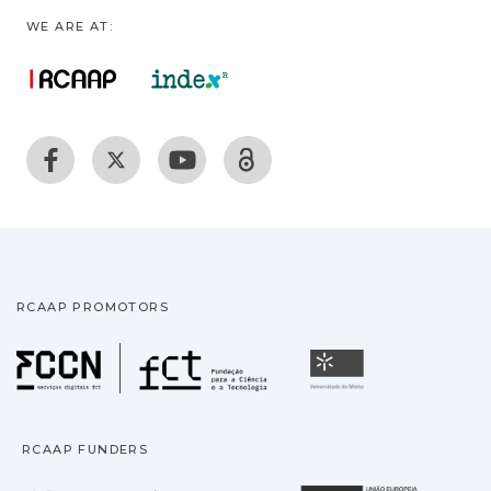
WE ARE AT:
RCAAP PROMOTORS
Fundação para a Ciência
Universidade
RCAAP FUNDERS