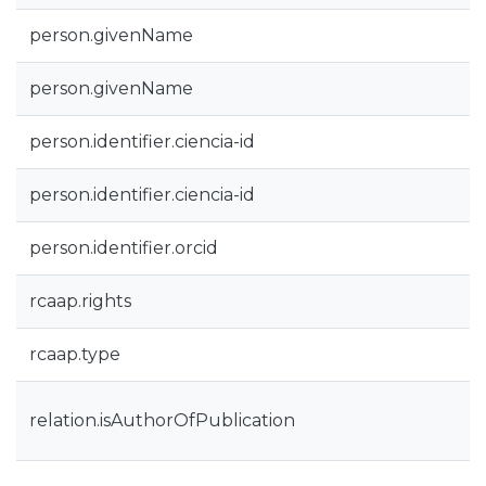
person.givenName
person.givenName
person.identifier.ciencia-id
person.identifier.ciencia-id
person.identifier.orcid
rcaap.rights
rcaap.type
relation.isAuthorOfPublication