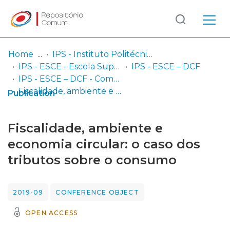
Log
(current)
In
Home
IPS - Instituto Politécnico de Setúbal
IPS - ESCE - Escola Superior de Ciências Empresariais
IPS - ESCE – DCF
Communities
IPS - ESCE – DCF - Comunicações em congressos
& Collections
Fiscalidade, ambiente e economia circular: o caso dos tributos sobre o consumo
Publication
Browse repository
Fiscalidade, ambiente e
Entities
economia circular: o caso dos
tributos sobre o consumo
Statistics
2019-09
CONFERENCE OBJECT
OPEN ACCESS