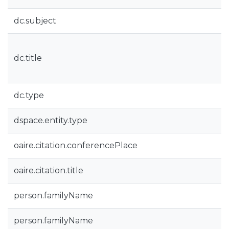
dc.subject
dc.title
dc.type
dspace.entity.type
oaire.citation.conferencePlace
oaire.citation.title
person.familyName
person.familyName