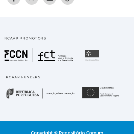
RCAAP PROMOTORS
Fundação para a Ciência
Universidade
RCAAP FUNDERS
República Portuguesa · M
União
Copyright © Repositório Comum