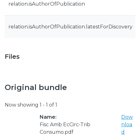
relation.isAuthorOfPublication
relation.isAuthorOfPublication.latestForDiscovery
Files
Original bundle
Now showing
1 - 1 of 1
Name:
Dow
Fisc Amb EcCirc-Trib
nloa
Consumo.pdf
d