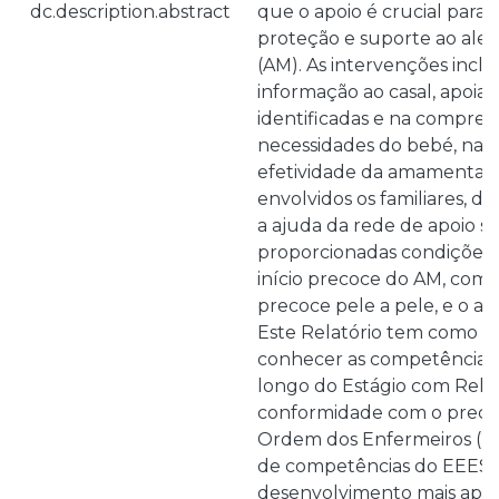
dc.description.abstract
que o apoio é crucial para
proteção e suporte ao ale
(AM). As intervenções incl
informação ao casal, apoiar
identificadas e na compree
necessidades do bebé, na a
efetividade da amamentaç
envolvidos os familiares, d
a ajuda da rede de apoio so
proporcionadas condições fa
início precoce do AM, como
precoce pele a pele, e o a
Este Relatório tem como ob
conhecer as competências 
longo do Estágio com Relat
conformidade com o preco
Ordem dos Enfermeiros (201
de competências do EEES
desenvolvimento mais apr