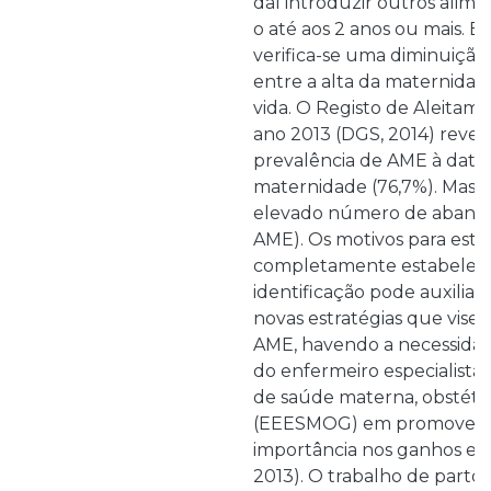
daí introduzir outros alim
o até aos 2 anos ou mais. E
verifica-se uma diminuição
entre a alta da maternidad
vida. O Registo de Aleita
ano 2013 (DGS, 2014) reve
prevalência de AME à data 
maternidade (76,7%). Mas 
elevado número de abando
AME). Os motivos para este
completamente estabelecid
identificação pode auxiliar
novas estratégias que vis
AME, havendo a necessida
do enfermeiro especialis
de saúde materna, obstétri
(EEESMOG) em promover o
importância nos ganhos em
2013). O trabalho de part