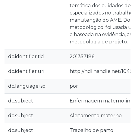
temática dos cuidados de
especializados no trabalho 
manutenção do AME. Do po
metodológico, foi usada uma
e baseada na evidência, as
metodologia de projeto.
dc.identifier.tid
201357186
dc.identifier.uri
http://hdl.handle.net/1040
dc.language.iso
por
dc.subject
Enfermagem materno-infan
dc.subject
Aleitamento materno
dc.subject
Trabalho de parto