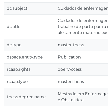
dc.subject
Cuidados de enfermagem e
Cuidados de enfermagem e
dc.title
trabalho de parto para a 
aleitamento materno exclu
dc.type
master thesis
dspace.entity.type
Publication
rcaap.rights
openAccess
rcaap.type
masterThesis
Mestrado em Enfermagem
thesis.degree.name
e Obstetrícia