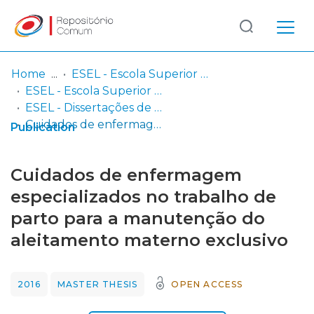
Log
(current)
In
Home
ESEL - Escola Superior de Enfermagem de Lisboa
ESEL - Escola Superior de Enfermagem de Lisboa
Communities
ESEL - Dissertações de Mestrado
& Collections
Cuidados de enfermagem especializados no trabalho de parto para a manutenção do aleitamento materno exclusivo
Publication
Browse repository
Cuidados de enfermagem
Entities
especializados no trabalho de
parto para a manutenção do
Statistics
aleitamento materno exclusivo
2016
MASTER THESIS
OPEN ACCESS