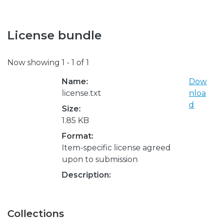
License bundle
Now showing
1 - 1 of 1
Name:
Dow
license.txt
nloa
d
Size:
1.85 KB
Format:
Item-specific license agreed
upon to submission
Description:
Collections