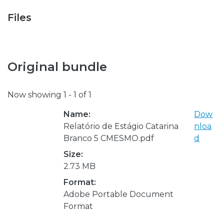
Files
Original bundle
Now showing
1 - 1 of 1
Name:
Dow
Relatório de Estágio Catarina
nloa
Branco 5 CMESMO.pdf
d
Size:
2.73 MB
Format:
Adobe Portable Document
Format