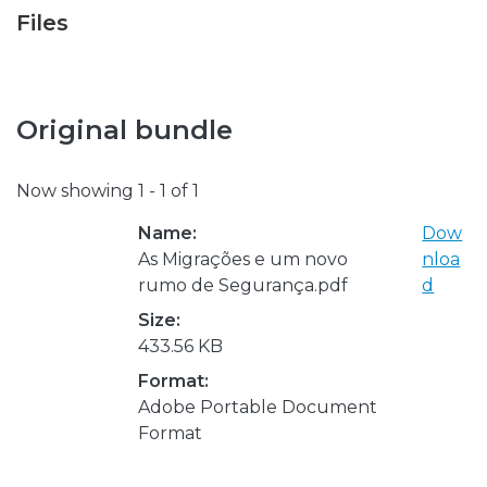
Files
Original bundle
Now showing
1 - 1 of 1
Name:
Dow
As Migrações e um novo
nloa
rumo de Segurança.pdf
d
Size:
433.56 KB
Format:
Adobe Portable Document
Format