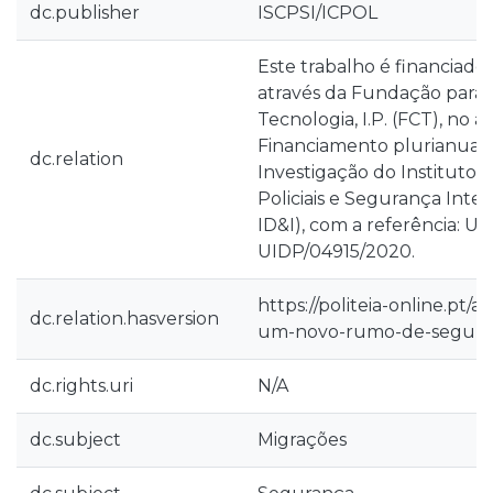
dc.publisher
ISCPSI/ICPOL
Este trabalho é financiado
através da Fundação para a
Tecnologia, I.P. (FCT), no 
Financiamento plurianual 
dc.relation
Investigação do Instituto 
Policiais e Segurança Inte
ID&I), com a referência: U
UIDP/04915/2020.
https://politeia-online.pt/a
dc.relation.hasversion
um-novo-rumo-de-segura
dc.rights.uri
N/A
dc.subject
Migrações