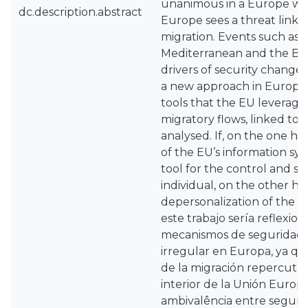
unanimous in a Europe with
dc.description.abstract
Europe sees a threat linked
migration. Events such as m
Mediterranean and the Ba
drivers of security changes
a new approach in Europe. 
tools that the EU leveraged
migratory flows, linked to 
analysed. If, on the one han
of the EU’s information sy
tool for the control and su
individual, on the other h
depersonalization of the in
este trabajo sería reflexion
mecanismos de seguridad d
irregular en Europa, ya qu
de la migración repercutía
interior de la Unión Europe
ambivalência entre seguri