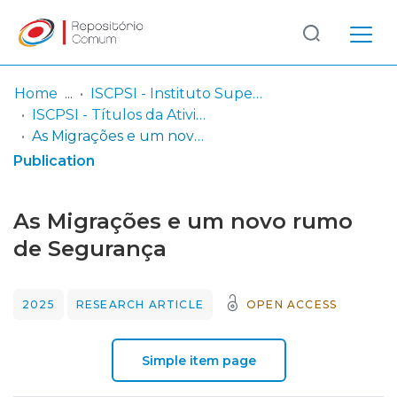
Log
(current)
In
Home
ISCPSI - Instituto Superior de Ciências Policiais e Segurança Interna
ISCPSI - Títulos da Atividade Científica
Communities
As Migrações e um novo rumo de Segurança
& Collections
Publication
Browse repository
As Migrações e um novo rumo
Entities
de Segurança
Statistics
2025
RESEARCH ARTICLE
OPEN ACCESS
Simple item page