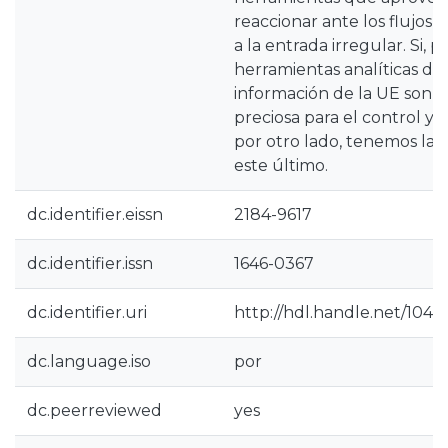
reaccionar ante los flujos 
a la entrada irregular. Si, p
herramientas analíticas de 
información de la UE son 
preciosa para el control y v
por otro lado, tenemos la 
este último.
dc.identifier.eissn
2184-9617
dc.identifier.issn
1646-0367
dc.identifier.uri
http://hdl.handle.net/104
dc.language.iso
por
dc.peerreviewed
yes