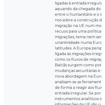
ligadas à entrada irregular
aquando da chegada do mi
entre o humanitário e o s
nos sobre a construção da
migração na UE num movi
recuos para uma política
migrações, tema nem sem
unanimidade numa Europa
latitudes. A Europa persp
ligada às migrações irregu
como os fluxos de migraçã
Balcãs surgem como poten
mudanças securitárias e f
nova abordagem na Europa
analisam-se as ferramenta
de forma a reagir aos fluxos
entrada irregular. Se por 
instrumentos analíticos do
informações da UE são um