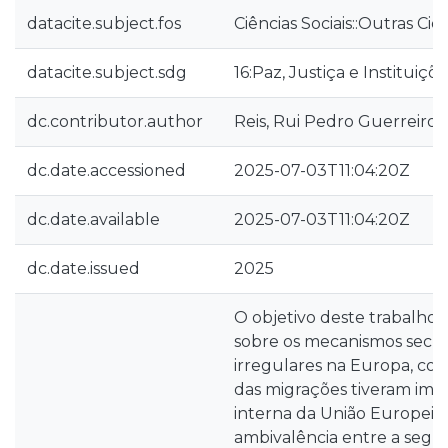
datacite.subject.fos
Ciências Sociais::Outras Ciên
datacite.subject.sdg
16:Paz, Justiça e Instituiçõ
dc.contributor.author
Reis, Rui Pedro Guerreiro 
dc.date.accessioned
2025-07-03T11:04:20Z
dc.date.available
2025-07-03T11:04:20Z
dc.date.issued
2025
O objetivo deste trabalho c
sobre os mecanismos secur
irregulares na Europa, com
das migrações tiveram imp
interna da União Europeia 
ambivalência entre a segu