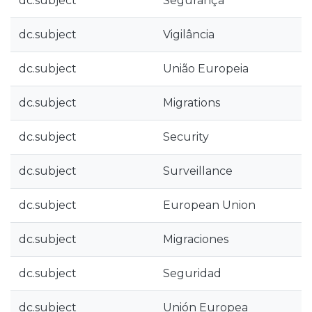
dc.subject
Segurança
dc.subject
Vigilância
dc.subject
União Europeia
dc.subject
Migrations
dc.subject
Security
dc.subject
Surveillance
dc.subject
European Union
dc.subject
Migraciones
dc.subject
Seguridad
dc.subject
Unión Europea