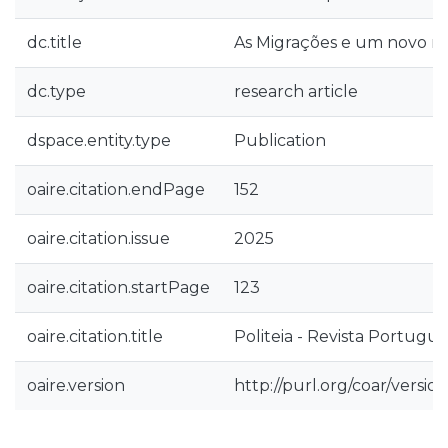
dc.title
As Migrações e um novo 
dc.type
research article
dspace.entity.type
Publication
oaire.citation.endPage
152
oaire.citation.issue
2025
oaire.citation.startPage
123
oaire.citation.title
Politeia - Revista Portugues
oaire.version
http://purl.org/coar/vers