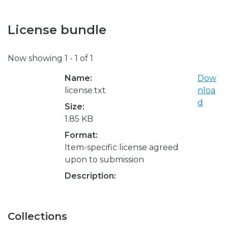
License bundle
Now showing
1 - 1 of 1
Name:
Dow
license.txt
nloa
d
Size:
1.85 KB
Format:
Item-specific license agreed
upon to submission
Description:
Collections