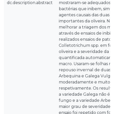
dc.description.abstract
mostraram-se adequados e 
bactérias que inibem, simu
agentes causais das duas 
importantes da oliveira. N
melhorar a triagem dos mi
através de ensaios de inibi
realizados ensaios de pato
Colletotrichum spp. em fo
oliveira e a severidade da d
quantificada automaticam
macro. Usaram-se folhas re
repouso invernal de duas v
Arbequina e Galega Vulga
moderadamente e muito sus
respetivamente. Os resul
a variedade Galega não é m
fungo e a variedade Arbequ
maior grau de severidade d
ensaio foi repetido com fol