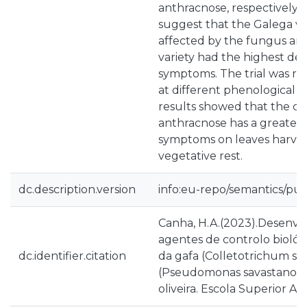
anthracnose, respectively. 
suggest that the Galega var
affected by the fungus an
variety had the highest deg
symptoms. The trial was re
at different phenological s
results showed that the cau
anthracnose has a greater 
symptoms on leaves harve
vegetative rest.
dc.description.version
info:eu-repo/semantics/pub
Canha, H.A.(2023).Desenvo
agentes de controlo biológ
dc.identifier.citation
da gafa (Colletotrichum sp
(Pseudomonas savastanoi pv
oliveira. Escola Superior Ag