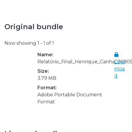
Original bundle
Now showing
1 - 1 of 1
Name:
Relatório_Final_Henrique_Canha_20905
Dow
nloa
Size:
d
3.79 MB
Format:
Adobe Portable Document
Format