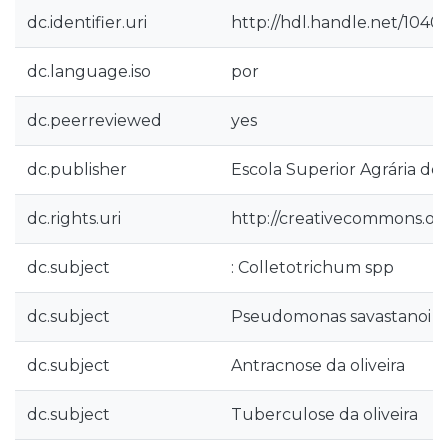
dc.identifier.uri
http://hdl.handle.net/1040
dc.language.iso
por
dc.peerreviewed
yes
dc.publisher
Escola Superior Agrária de 
dc.rights.uri
http://creativecommons.org
dc.subject
: Colletotrichum spp
dc.subject
Pseudomonas savastanoi
dc.subject
Antracnose da oliveira
dc.subject
Tuberculose da oliveira