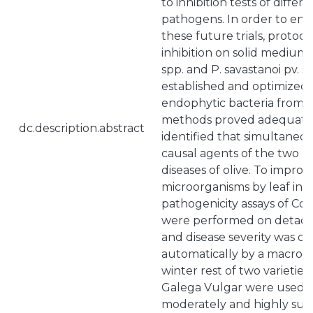
to inhibition tests of differ
pathogens. In order to ens
these future trials, protoc
inhibition on solid medium
spp. and P. savastanoi pv. 
established and optimized w
endophytic bacteria from 
methods proved adequate,
dc.description.abstract
identified that simultaneou
causal agents of the two 
diseases of olive. To impro
microorganisms by leaf inhib
pathogenicity assays of Col
were performed on detache
and disease severity was qu
automatically by a macro. 
winter rest of two varietie
Galega Vulgar were used a
moderately and highly susc