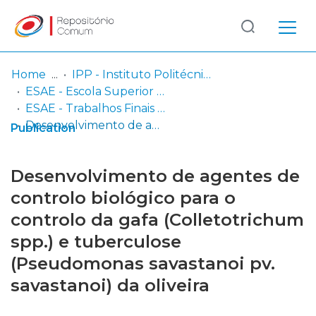
Log
(current)
In
Home
IPP - Instituto Politécnico de Portalegre
ESAE - Escola Superior Agrária de Elvas
Communities
ESAE - Trabalhos Finais de Licenciatura
& Collections
Desenvolvimento de agentes de controlo biológico para o controlo da gafa (Colletotrichum spp.) e tuberculose (Pseudomonas savastanoi pv. savastanoi) da oliveira
Publication
Browse repository
Desenvolvimento de agentes de
Entities
controlo biológico para o
controlo da gafa (Colletotrichum
Statistics
spp.) e tuberculose
(Pseudomonas savastanoi pv.
savastanoi) da oliveira