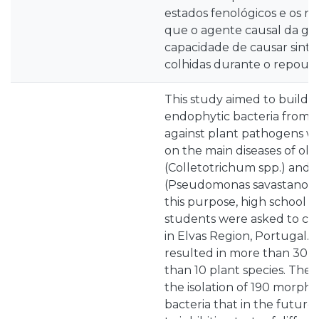
estados fenológicos e os r
que o agente causal da ga
capacidade de causar sint
colhidas durante o repouso
This study aimed to build a 
endophytic bacteria from tr
against plant pathogens wit
on the main diseases of oli
(Colletotrichum spp.) and o
(Pseudomonas savastanoi pv
this purpose, high school a
students were asked to col
in Elvas Region, Portugal. 
resulted in more than 30 
than 10 plant species. The
the isolation of 190 morpho
bacteria that in the future