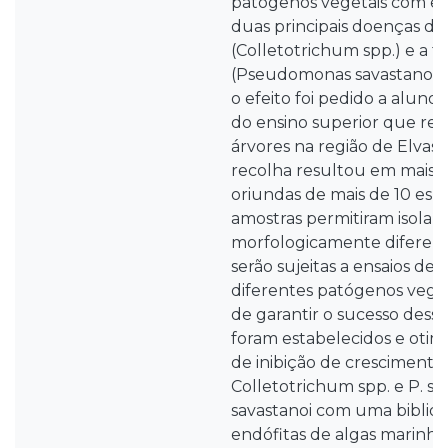
patógenos vegetais com esp
duas principais doenças da o
(Colletotrichum spp.) e a 
(Pseudomonas savastanoi pv
o efeito foi pedido a aluno
do ensino superior que re
árvores na região de Elvas,
recolha resultou em mais 
oriundas de mais de 10 espé
amostras permitiram isolar 
morfologicamente diferent
serão sujeitas a ensaios de 
diferentes patógenos veget
de garantir o sucesso desse
foram estabelecidos e otim
de inibição de crescimento
Colletotrichum spp. e P. sa
savastanoi com uma bibliot
endófitas de algas marinha