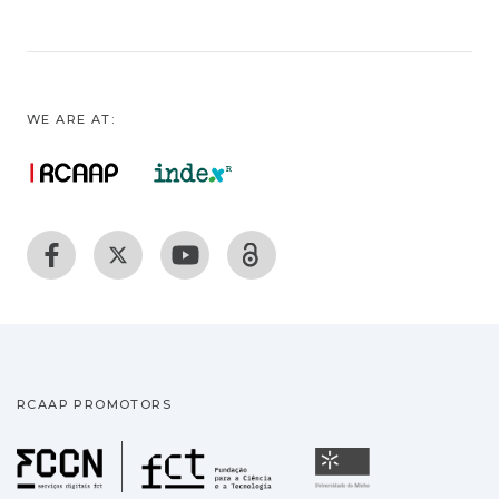
WE ARE AT:
RCAAP PROMOTORS
Fundação para a Ciência
Universidade