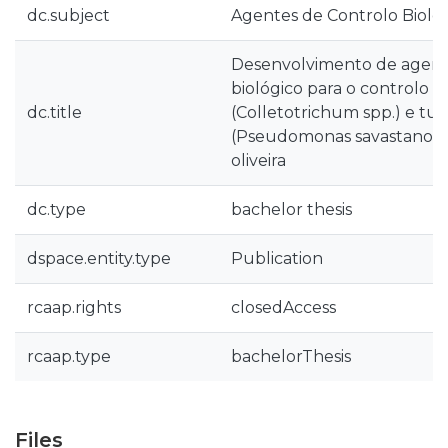
dc.subject
Agentes de Controlo Bioló
Desenvolvimento de agent
biológico para o controlo d
dc.title
(Colletotrichum spp.) e tu
(Pseudomonas savastanoi pv
oliveira
dc.type
bachelor thesis
dspace.entity.type
Publication
rcaap.rights
closedAccess
rcaap.type
bachelorThesis
Files