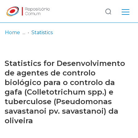
Log
(current)
In
Home
Statistics
Communities
& Collections
Statistics for Desenvolvimento
Browse repository
de agentes de controlo
biológico para o controlo da
Entities
gafa (Colletotrichum spp.) e
tuberculose (Pseudomonas
savastanoi pv. savastanoi) da
oliveira