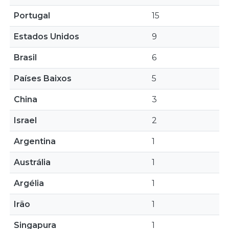
Portugal
15
Estados Unidos
9
Brasil
6
Países Baixos
5
China
3
Israel
2
Argentina
1
Austrália
1
Argélia
1
Irão
1
Singapura
1