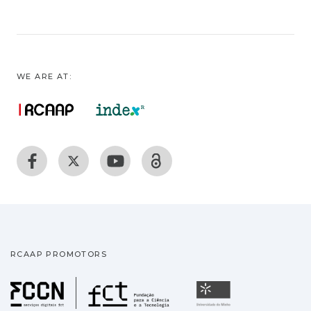
WE ARE AT:
RCAAP PROMOTORS
Fundação para a Ciência
Universidade