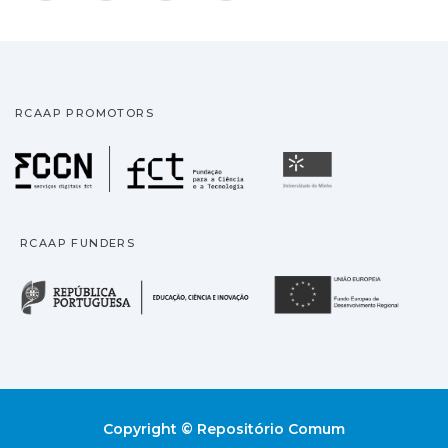
RCAAP PROMOTORS
Fundação para a Ciência
Universidade
RCAAP FUNDERS
República Portuguesa · M
União
Copyright © Repositório Comum