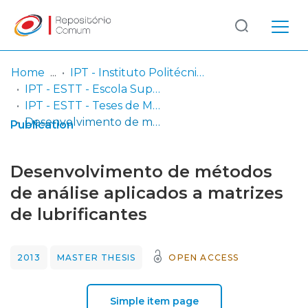
Log
(current)
In
Home
IPT - Instituto Politécnico de Tomar
IPT - ESTT - Escola Superior de Tecnologia de Tomar
Communities
IPT - ESTT - Teses de Mestrado ou Doutoramento
& Collections
Desenvolvimento de métodos de análise aplicados a matrizes de lubrificantes
Publication
Browse repository
Desenvolvimento de métodos
Entities
de análise aplicados a matrizes
de lubrificantes
Statistics
2013
MASTER THESIS
OPEN ACCESS
Simple item page