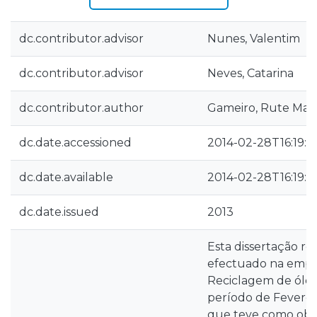
dc.contributor.advisor
Nunes, Valentim
dc.contributor.advisor
Neves, Catarina
dc.contributor.author
Gameiro, Rute Marl
dc.date.accessioned
2014-02-28T16:19:4
dc.date.available
2014-02-28T16:19:4
dc.date.issued
2013
Esta dissertação re
efectuado na empres
Reciclagem de óleo
período de Feverei
que teve como objec