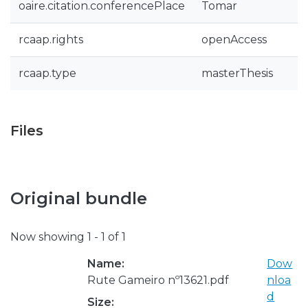
oaire.citation.conferencePlace
Tomar
rcaap.rights
openAccess
rcaap.type
masterThesis
Files
Original bundle
Now showing
1 - 1 of 1
Name:
Dow
Rute Gameiro nº13621.pdf
nloa
d
Size: