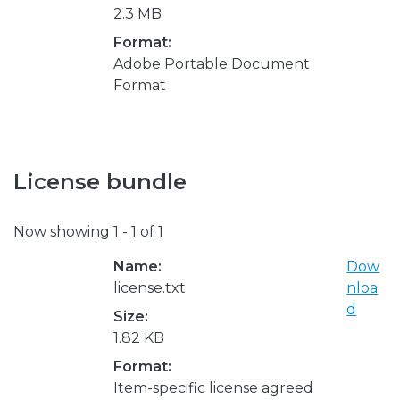
2.3 MB
Format:
Adobe Portable Document
Format
License bundle
Now showing
1 - 1 of 1
Name:
Dow
license.txt
nloa
d
Size:
1.82 KB
Format:
Item-specific license agreed