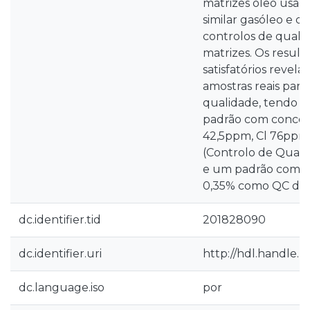
matrizes óleo usad
similar gasóleo e d
controlos de qualid
matrizes. Os result
satisfatórios revel
amostras reais para
qualidade, tendo s
padrão com concen
42,5ppm, Cl 76ppm
(Controlo de Quali
e um padrão com Si
0,35% como QC de c
dc.identifier.tid
201828090
dc.identifier.uri
http://hdl.handle.
dc.language.iso
por