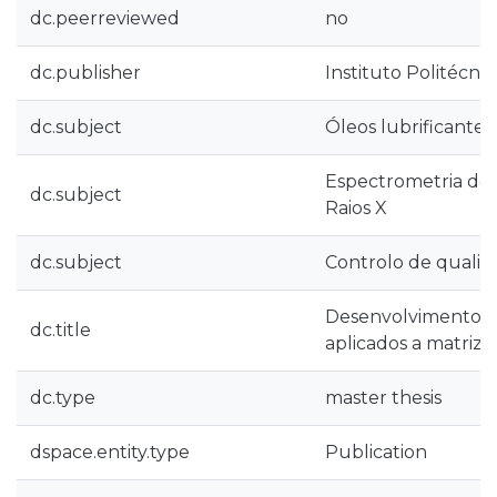
dc.peerreviewed
no
dc.publisher
Instituto Politécni
dc.subject
Óleos lubrificantes
Espectrometria de 
dc.subject
Raios X
dc.subject
Controlo de quali
Desenvolvimento d
dc.title
aplicados a matrize
dc.type
master thesis
dspace.entity.type
Publication