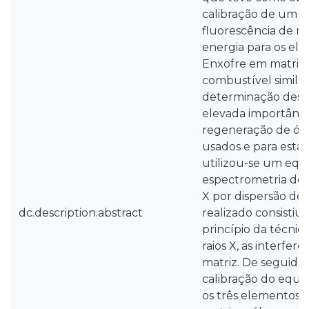
calibração de um 
fluorescência de ra
energia para os elem
Enxofre em matrize
combustível similar
determinação dest
elevada importânci
regeneração de óle
usados e para esta
utilizou-se um eq
espectrometria de f
X por dispersão de 
dc.description.abstract
realizado consistiu
princípio da técnic
raios X, as interferê
matriz. De seguida
calibração do equ
os três elementos 