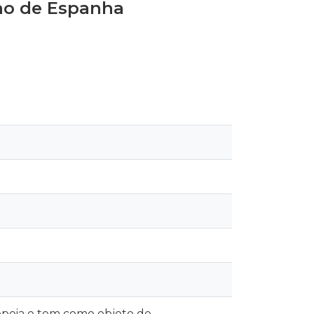
ino de Espanha
ropeia e tem como objeto de