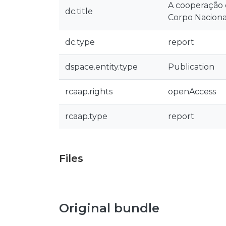
A cooperação d
dc.title
Corpo Naciona
dc.type
report
dspace.entity.type
Publication
rcaap.rights
openAccess
rcaap.type
report
Files
Original bundle