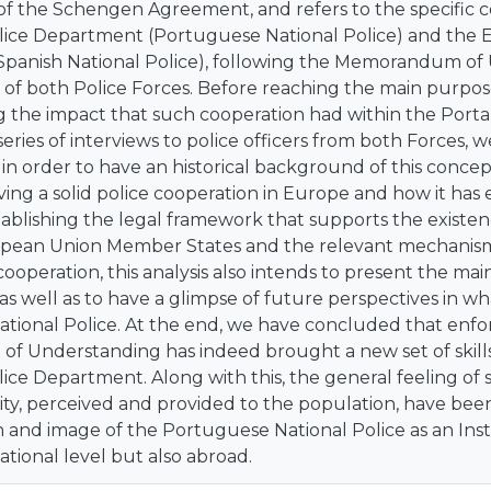
f the Schengen Agreement, and refers to the specific 
lice Department (Portuguese National Police) and the 
panish National Police), following the Memorandum of 
 of both Police Forces. Before reaching the main purpose o
 the impact that such cooperation had within the Port
eries of interviews to police officers from both Forces, w
 in order to have an historical background of this concep
ving a solid police cooperation in Europe and how it has 
ablishing the legal framework that supports the existen
ean Union Member States and the relevant mechanisms 
ooperation, this analysis also intends to present the mai
s well as to have a glimpse of future perspectives in w
ional Police. At the end, we have concluded that enforc
 Understanding has indeed brought a new set of skills 
ice Department. Along with this, the general feeling of s
rity, perceived and provided to the population, have b
n and image of the Portuguese National Police as an Ins
ational level but also abroad.