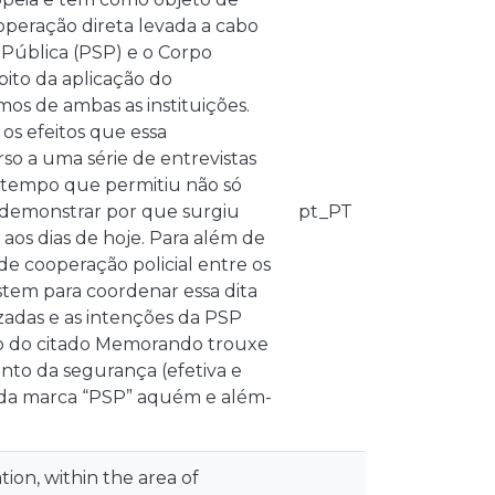
peração direta levada a cabo
 Pública (PSP) e o Corpo
ito da aplicação do
s de ambas as instituições.
 os efeitos que essa
so a uma série de entrevistas
no tempo que permitiu não só
 demonstrar por que surgiu
pt_PT
aos dias de hoje. Para além de
de cooperação policial entre os
stem para coordenar essa dita
izadas e as intenções da PSP
ão do citado Memorando trouxe
nto da segurança (efetiva e
e da marca “PSP” aquém e além-
ion, within the area of