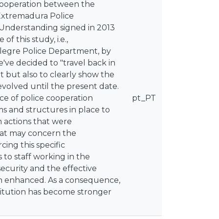
cooperation between the
Extremadura Police
Understanding signed in 2013
f this study, i.e.,
alegre Police Department, by
e've decided to "travel back in
t but also to clearly show the
evolved until the present date.
ce of police cooperation
pt_PT
and structures in place to
n actions that were
hat may concern the
ing this specific
to staff working in the
ecurity and the effective
een enhanced. As a consequence,
titution has become stronger