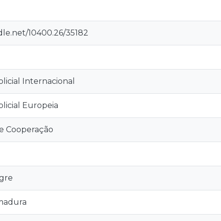
dle.net/10400.26/35182
icial Internacional
licial Europeia
e Cooperação
gre
madura