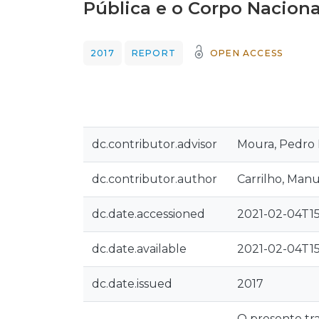
Pública e o Corpo Nacion
2017
REPORT
OPEN ACCESS
dc.contributor.advisor
Moura, Pedro
dc.contributor.author
Carrilho, Man
dc.date.accessioned
2021-02-04T15
dc.date.available
2021-02-04T15
dc.date.issued
2017
O presente tr