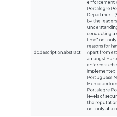
enforcement o
Portalegre Po
Department (S
by the leaders
understanding
conducting a s
time" not only
reasons for ha
dc.description.abstract
Apart from est
amongst Europ
enforce such c
implemented a
Portuguese Nat
Memorandum of
Portalegre Pol
levels of secu
the reputatio
not only at a n