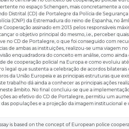
vertente no espaço Schengen, mais concretamente a coo
o Distrital (CD) de Portalegre da Polícia de Segurança
olícia (CNP) da Estremadura do reino de Espanha, no âmb
Cooperação assinado em 2013 pelos responsáveis máximo
cançar o objetivo principal do mesmo, i.e., perceber quais
ve no CD de Portalegre, o que foi conseguido com recur
lícias de ambas as instituições, realizou-se uma viagem 
visão enquadradora do conceito em análise, como ainda
de de cooperação policial na Europa e como evoluiu até 
ro legal que sustenta a celebração de acordos bilaterais 
s da União Europeia e as principais estruturas que exi
te trabalho dá ainda a conhecer as principais ações real
, neste âmbito. No final concluiu-se que a implementaç
ações ao efetivo do CD de Portalegre, permitiu um aume
 das populações e a projeção da imagem institucional 
say is based on the concept of European police cooperat