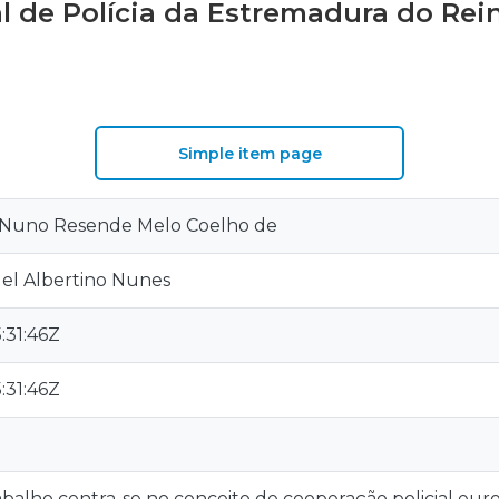
al de Polícia da Estremadura do Re
Simple item page
 Nuno Resende Melo Coelho de
uel Albertino Nunes
:31:46Z
:31:46Z
abalho centra-se no conceito de cooperação policial eu