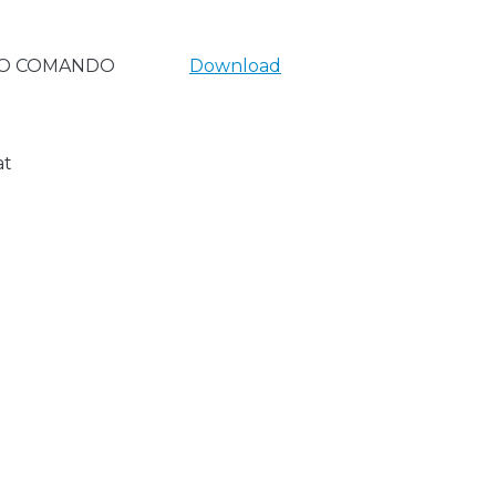
 O COMANDO
Download
at