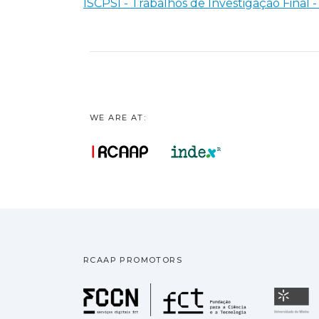
ISCPSI - Trabalhos de Investigação Final -
WE ARE AT:
RCAAP PROMOTORS
Fundação pa
U