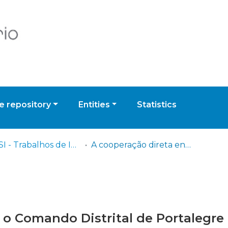
 repository
Entities
Statistics
ISCPSI - Trabalhos de Investigação Final - Curso de Direção e Estratégia Policial (CDEP)
A cooperação direta entre o Comando Distrital de Portalegre da Polícia de Segurança Pública e o Corpo Nacional de Polícia da Estremadura do Reino de Espanha
 o Comando Distrital de Portalegre