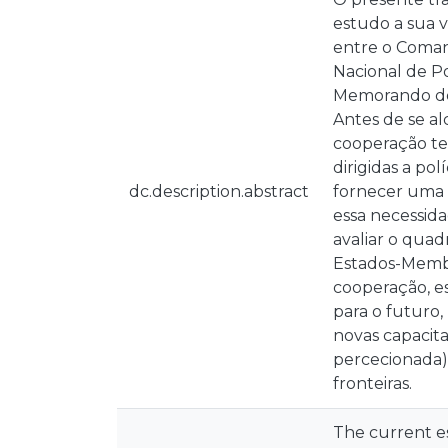
estudo a sua 
entre o Comand
Nacional de P
Memorando de 
Antes de se al
cooperação te
dirigidas a po
dc.description.abstract
fornecer uma 
essa necessida
avaliar o quad
Estados-Membro
cooperação, es
para o futuro
novas capacit
percecionada)
fronteiras.
The current es