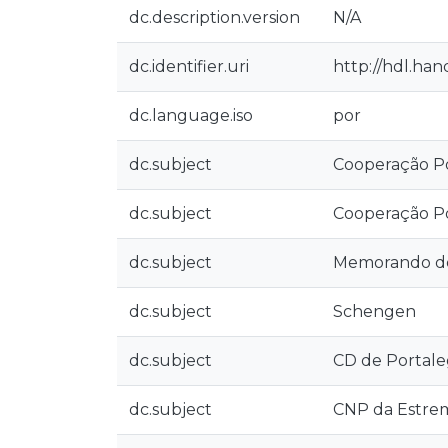
dc.description.version
N/A
dc.identifier.uri
http://hdl.han
dc.language.iso
por
dc.subject
Cooperação Pol
dc.subject
Cooperação Po
dc.subject
Memorando d
dc.subject
Schengen
dc.subject
CD de Portale
dc.subject
CNP da Estre