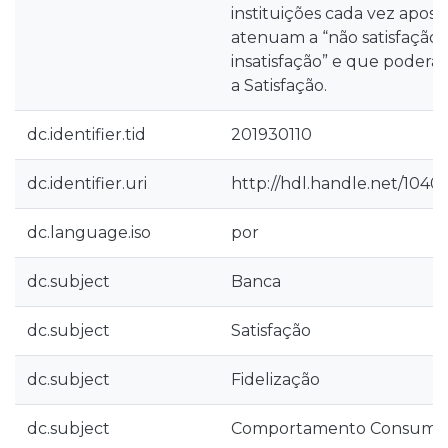
instituições cada vez apos
atenuam a “não satisfação
insatisfação” e que poder
a Satisfação.
dc.identifier.tid
201930110
dc.identifier.uri
http://hdl.handle.net/1040
dc.language.iso
por
dc.subject
Banca
dc.subject
Satisfação
dc.subject
Fidelização
dc.subject
Comportamento Consumido