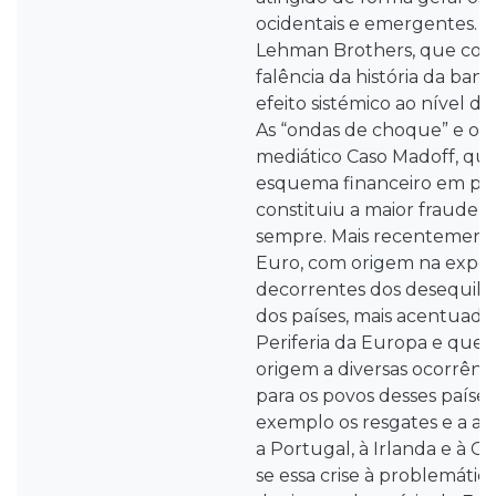
ocidentais e emergentes. A
Lehman Brothers, que con
falência da história da ban
efeito sistémico ao nível d
As “ondas de choque” e os 
mediático Caso Madoff, q
esquema financeiro em pi
constituiu a maior fraude f
sempre. Mais recentemente
Euro, com origem na exposi
decorrentes dos desequilíb
dos países, mais acentuad
Periferia da Europa e que
origem a diversas ocorrênc
para os povos desses países
exemplo os resgates e a ass
a Portugal, à Irlanda e à G
se essa crise à problemática