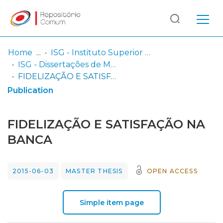
Log
(current)
In
Home
ISG - Instituto Superior de Gestão
ISG - Dissertações de Mestrado em Estratégia de Investimento e Internacionalização
Communities
FIDELIZAÇÃO E SATISFAÇÃO NA BANCA
& Collections
Publication
Browse repository
FIDELIZAÇÃO E SATISFAÇÃO NA
Entities
BANCA
Statistics
2015-06-03
MASTER THESIS
OPEN ACCESS
Simple item page