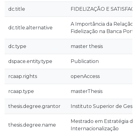
dc.title
FIDELIZAÇÃO E SATISFAÇ
A Importância da Relação I
dc.title.alternative
Fidelização na Banca Port
dc.type
master thesis
dspace.entity.type
Publication
rcaap.rights
openAccess
rcaap.type
masterThesis
thesis.degree.grantor
Instituto Superior de Gest
Mestrado em Estratégia de
thesis.degree.name
Internacionalização