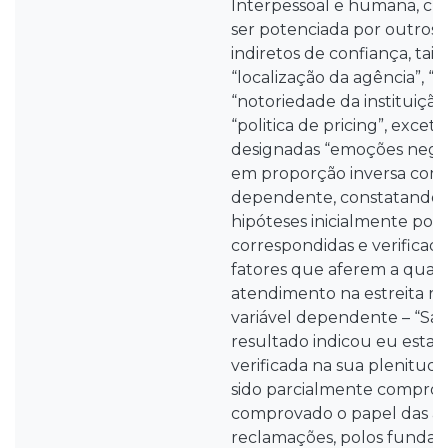
Interpessoal e humana, cuj
ser potenciada por outros
indiretos de confiança, tai
“localização da agência”, “p
“notoriedade da instituição
“politica de pricing”, excet
designadas “emoções negat
em proporção inversa com a
dependente, constatando-
hipóteses inicialmente pos
correspondidas e verificad
fatores que aferem a qual
atendimento na estreita r
variável dependente – “Sati
resultado indicou eu esta h
verificada na sua plenitud
sido parcialmente compro
comprovado o papel das ár
reclamações, polos fundam