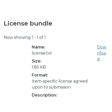
License bundle
Now showing
1 - 1 of 1
Name:
Dow
license.txt
nloa
d
Size:
1.85 KB
Format:
Item-specific license agreed
upon to submission
Description: