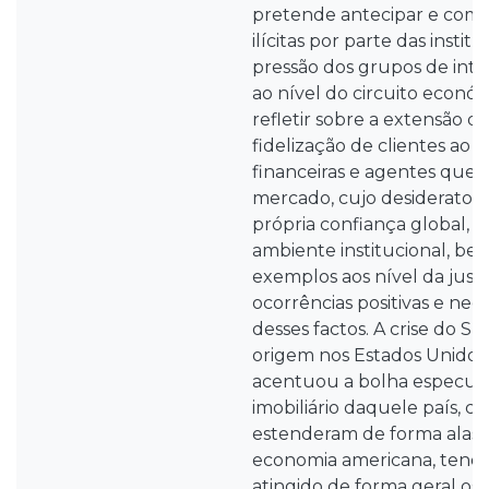
pretende antecipar e comb
ilícitas por parte das institu
pressão dos grupos de int
ao nível do circuito económ
refletir sobre a extensão d
fidelização de clientes ao n
financeiras e agentes que
mercado, cujo desiderato 
própria confiança global, 
ambiente institucional, b
exemplos aos nível da justi
ocorrências positivas e ne
desses factos. A crise do 
origem nos Estados Unido
acentuou a bolha especul
imobiliário daquele país, cu
estenderam de forma alastr
economia americana, tendo
atingido de forma geral os