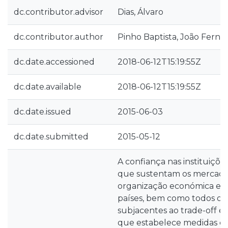
dc.contributor.advisor
Dias, Álvaro
dc.contributor.author
Pinho Baptista, João Fern
dc.date.accessioned
2018-06-12T15:19:55Z
dc.date.available
2018-06-12T15:19:55Z
dc.date.issued
2015-06-03
dc.date.submitted
2015-05-12
A confiança nas instituiçõ
que sustentam os mercados
organização económica e fi
países, bem como todos os
subjacentes ao trade-off e
que estabelece medidas ca