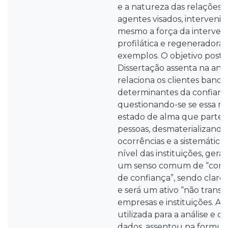
e a natureza das relações a
agentes visados, intervenie
mesmo a força da interve
profilática e regeneradora
exemplos. O objetivo post
Dissertação assenta na aná
relaciona os clientes bancá
determinantes da confiança
questionando-se se essa re
estado de alma que parte d
pessoas, desmaterializando
ocorrências e a sistemática
nível das instituições, ger
um senso comum de “confia
de confiança”, sendo claro 
e será um ativo “não transa
empresas e instituições. A
utilizada para a análise e 
dados, assentou na formu