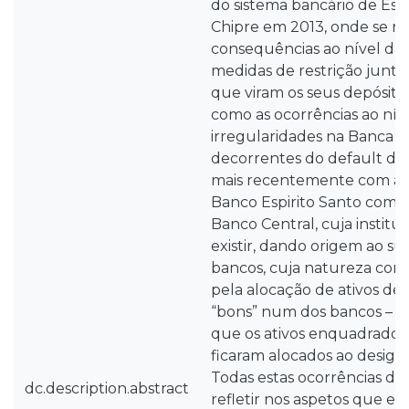
do sistema bancário de Esp
Chipre em 2013, onde se re
consequências ao nível da
medidas de restrição junto
que viram os seus depósitos 
como as ocorrências ao nív
irregularidades na Banca 
decorrentes do default do
mais recentemente com a 
Banco Espirito Santo com 
Banco Central, cuja institu
existir, dando origem ao s
bancos, cuja natureza const
pela alocação de ativos d
“bons” num dos bancos – “
que os ativos enquadrados
ficaram alocados ao desig
Todas estas ocorrências des
dc.description.abstract
refletir nos aspetos que e