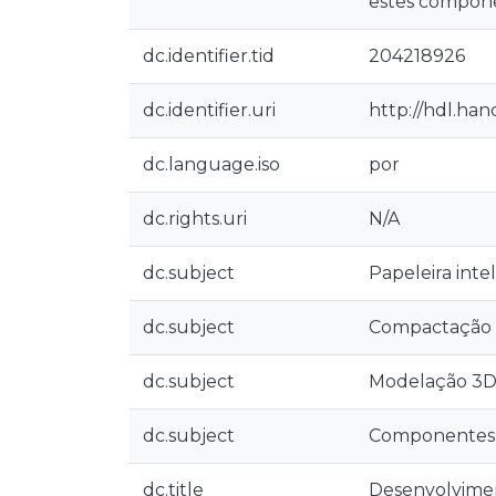
estes compon
dc.identifier.tid
204218926
dc.identifier.uri
http://hdl.han
dc.language.iso
por
dc.rights.uri
N/A
dc.subject
Papeleira inte
dc.subject
Compactação d
dc.subject
Modelação 3
dc.subject
Componentes 
dc.title
Desenvolvimen