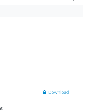
Download
at