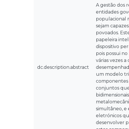
A gestão dos 
entidades gov
populacional n
sejam capazes 
povoados. Este
papeleira inte
dispositivo pe
pois possui n
várias vezes 
dc.description.abstract
desempenhadas
um modelo trid
componentes c
conjuntos que
bidimensionais
metalomecânic
simultâneo, e
eletrónicos qu
desenvolver pl