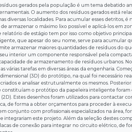
resíduos gerados pela população é um tema debatido 
ernamentais. O aumento dos resíduos gerados está rel
as diversas localidades. Para acumular esses detritos, é n
de armazenar o máximo lixo possível e aplicá-los em zona
 relatório de estágio tem por isso como objetivo princip
ligente, que apesar do seu nome, serve para acumular qu
rmite armazenar maiores quantidades de resíduos do que 
o seu interior um componente responsável pela compac
a capacidade de armazenamento de resíduos urbanos. No
 várias tarefas em diversas áreas da engenharia. Com
imensional (3D) do protótipo, na qual foi necessário real
riados e analisar estruturalmente os mesmos. Posterior
 constituíam o protótipo da papeleira inteligente fora
 (2D). Estes desenhos foram utilizados para contactar c
a, de forma a obter orçamentos para proceder à execuçã
 em conjunto com profissionais especializados na área, 
e integrariam este projeto. Além da seleção destes comp
acas de conexão para integrar no circuito elétrico, de for