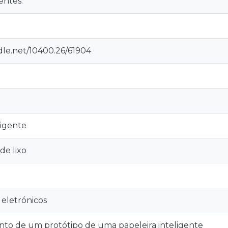
entes.
dle.net/10400.26/61904
ligente
e lixo
D
eletrónicos
to de um protótipo de uma papeleira inteligente