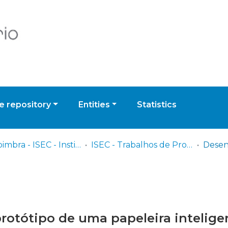
 repository
Entities
Statistics
UPCoimbra - ISEC - Instituto Superior de Engenharia de Coimbra
ISEC - Trabalhos de Projeto | Relatórios de Estágio | Projetos de Investigação
otótipo de uma papeleira intelige