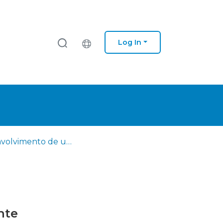
Log In
Desenvolvimento de um protótipo de uma papeleira inteligente
nte