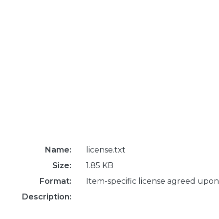
Name:
license.txt
Size:
1.85 KB
Format:
Item-specific license agreed upon
Description: