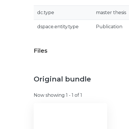
dc.type
master thesis
dspace.entity.type
Publication
Files
Original bundle
Now showing
1 - 1 of 1