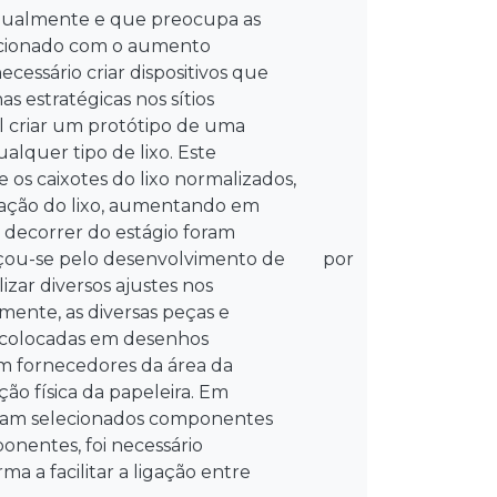
anualmente e que preocupa as
acionado com o aumento
ecessário criar dispositivos que
s estratégicas nos sítios
al criar um protótipo de uma
alquer tipo de lixo. Este
os caixotes do lixo normalizados,
tação do lixo, aumentando em
 decorrer do estágio foram
eçou-se pelo desenvolvimento de
por
izar diversos ajustes nos
mente, as diversas peças e
m colocadas em desenhos
om fornecedores da área da
o física da papeleira. Em
foram selecionados componentes
onentes, foi necessário
ma a facilitar a ligação entre