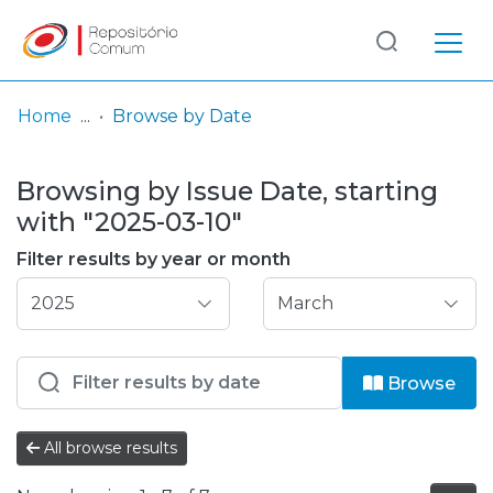
Log
(current)
In
Home
Browse by Date
Communities
Browsing by Issue Date, starting
& Collections
with "2025-03-10"
Browse repository
Filter results by year or month
Entities
Browse
All browse results