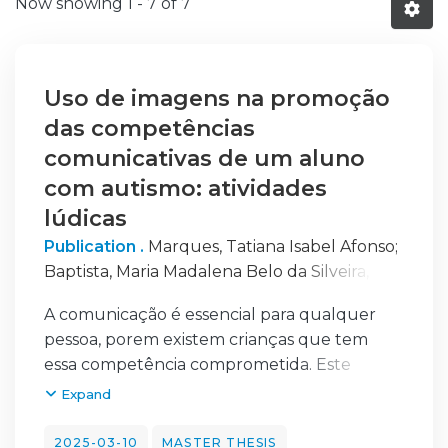
Now showing
1 - 7 of 7
Uso de imagens na promoção
das competências
comunicativas de um aluno
com autismo: atividades
lúdicas
Publication .
Marques, Tatiana Isabel Afonso
;
Baptista, Maria Madalena Belo da Silveira,
1963-
A comunicação é essencial para qualquer
pessoa, porem existem crianças que tem
essa competência comprometida. Este
projeto centra-se numa intervenção nessa
Expand
área usando as atividades lúdicas no
contexto das atividades extracurriculares
2025-03-10
MASTER THESIS