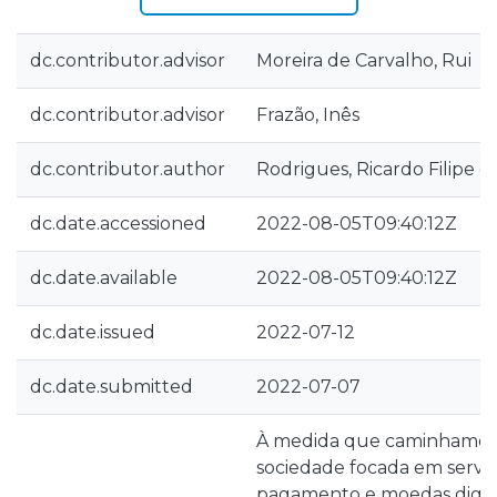
dc.contributor.advisor
Moreira de Carvalho, Rui
dc.contributor.advisor
Frazão, Inês
dc.contributor.author
Rodrigues, Ricardo Filipe da
dc.date.accessioned
2022-08-05T09:40:12Z
dc.date.available
2022-08-05T09:40:12Z
dc.date.issued
2022-07-12
dc.date.submitted
2022-07-07
À medida que caminhamos
sociedade focada em serviç
pagamento e moedas digita