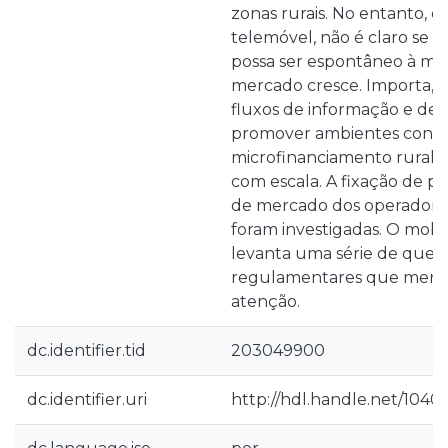
zonas rurais. No entanto, 
telemóvel, não é claro se 
possa ser espontâneo à me
mercado cresce. Importa, po
fluxos de informação e de 
promover ambientes conve
microfinanciamento rural 
com escala. A fixação de pr
de mercado dos operadore
foram investigadas. O mo
levanta uma série de ques
regulamentares que mer
atenção.
dc.identifier.tid
203049900
dc.identifier.uri
http://hdl.handle.net/1040