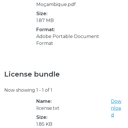
Moçambique.pdf
Size:
1.87 MB
Format:
Adobe Portable Document
Format
License bundle
Now showing
1 - 1 of 1
Name:
Dow
license.txt
nloa
d
Size:
1.85 KB