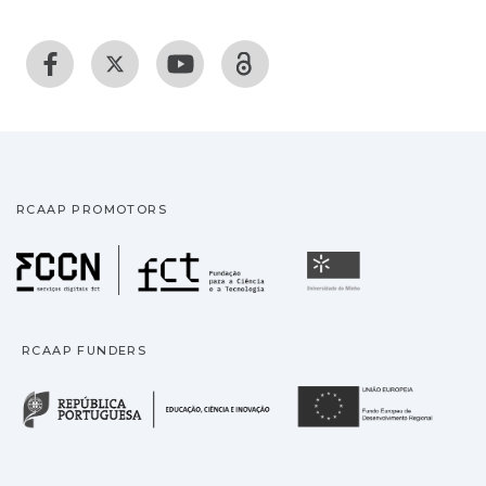
RCAAP PROMOTORS
Fundação para a Ciência
Universidade
RCAAP FUNDERS
República Portuguesa · M
União