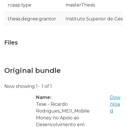
rcaap.type
masterThesis
thesis.degree.grantor
Instituto Superior de Gest
Files
Original bundle
Now showing
1 - 1 of 1
Name:
Dow
Tese - Ricardo
nloa
Rodrigues_MEII_Mobile
d
Money no Apoio ao
Desenvolvimento em