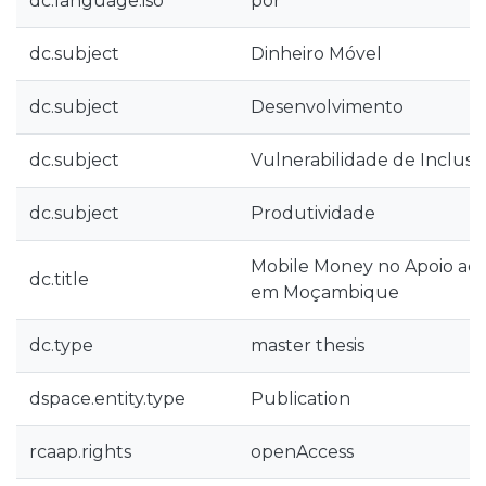
dc.language.iso
por
dc.subject
Dinheiro Móvel
dc.subject
Desenvolvimento
dc.subject
Vulnerabilidade de Inclusã
dc.subject
Produtividade
Mobile Money no Apoio ao
dc.title
em Moçambique
dc.type
master thesis
dspace.entity.type
Publication
rcaap.rights
openAccess