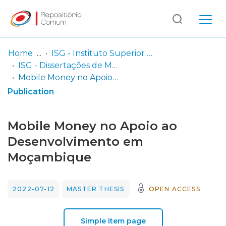
Log
(current)
In
Home
ISG - Instituto Superior de Gestão
ISG - Dissertações de Mestrado em Estratégia de Investimento e Internacionalização
Communities
Mobile Money no Apoio ao Desenvolvimento em Moçambique
& Collections
Publication
Browse repository
Mobile Money no Apoio ao
Entities
Desenvolvimento em
Moçambique
Statistics
2022-07-12
MASTER THESIS
OPEN ACCESS
Simple item page