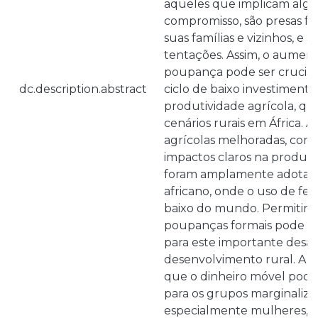
aqueles que implicam alg
compromisso, são presas fác
suas famílias e vizinhos, e à
tentações. Assim, o aument
poupança pode ser crucial
dc.description.abstract
ciclo de baixo investimento
produtividade agrícola, que
cenários rurais em África. A
agrícolas melhoradas, com 
impactos claros na produti
foram amplamente adotada
africano, onde o uso de fert
baixo do mundo. Permitir o
poupanças formais pode se
para este importante desaf
desenvolvimento rural. A i
que o dinheiro móvel pode
para os grupos marginaliza
especialmente mulheres, e