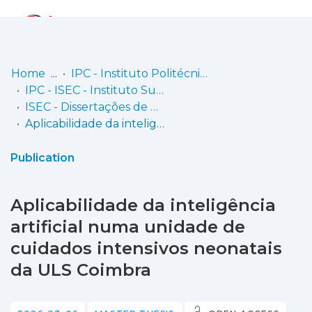
Log
(current)
In
Home
IPC - Instituto Politécnico de Coimbra
IPC - ISEC - Instituto Superior de Engenharia de Coimbra
Communities
ISEC - Dissertações de Mestrado
& Collections
Aplicabilidade da inteligência artificial numa unidade de cuidados intensivos neonatais da ULS Coimbra
Browse repository
Publication
Entities
Aplicabilidade da inteligência
Statistics
artificial numa unidade de
cuidados intensivos neonatais
da ULS Coimbra