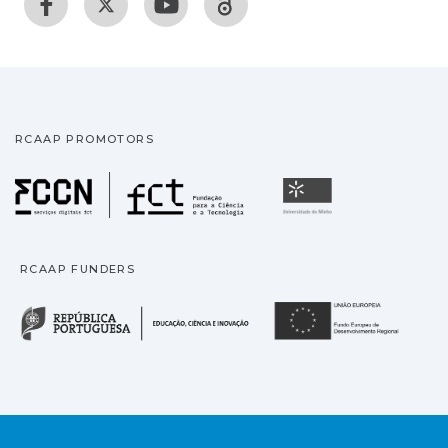
RCAAP PROMOTORS
Fundação para a Ciência
Universidade
RCAAP FUNDERS
República Portuguesa · M
União