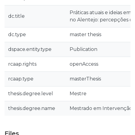
Práticas atuais e ideias em
dc.title
no Alentejo: percepções dos
dc.type
master thesis
dspace.entity.type
Publication
rcaap.rights
openAccess
rcaap.type
masterThesis
thesis.degree.level
Mestre
thesis.degree.name
Mestrado em Intervenção 
Files