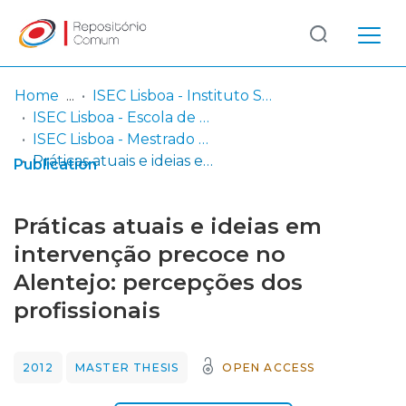
Log
(current)
In
Home
ISEC Lisboa - Instituto Superior de Educação e Ciências
ISEC Lisboa - Escola de Educação e Desenvolvimento Humano
Communities
ISEC Lisboa - Mestrado em Intervenção Precoce
& Collections
Práticas atuais e ideias em intervenção precoce no Alentejo: percepções dos profissionais
Publication
Browse repository
Práticas atuais e ideias em
Entities
intervenção precoce no
Alentejo: percepções dos
Statistics
profissionais
2012
MASTER THESIS
OPEN ACCESS