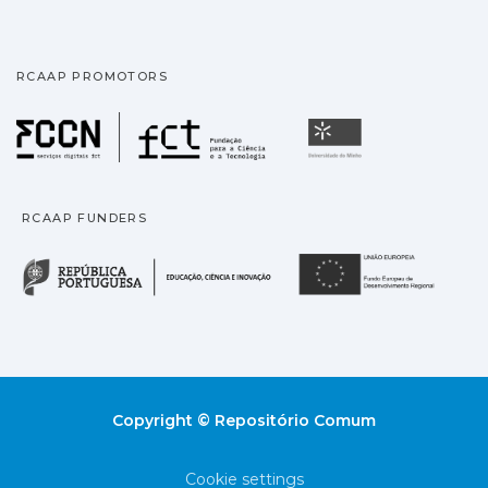
RCAAP PROMOTORS
Fundação para a Ciência
Universidade
RCAAP FUNDERS
República Portuguesa · M
União
Copyright © Repositório Comum
Cookie settings