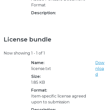
Format
Description:
License bundle
Now showing
1 - 1 of 1
Name:
Dow
license.txt
nloa
d
Size:
1.85 KB
Format:
Item-specific license agreed
upon to submission
Description: