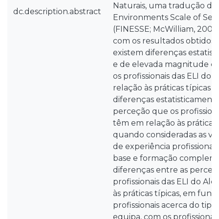
Naturais, uma tradução da 
dc.description.abstract
Environments Scale of Serv
(FINESSE; McWilliam, 2008
com os resultados obtidos, v
existem diferenças estatist
e de elevada magnitude en
os profissionais das ELI do
relação às práticas típicas e
diferenças estatisticamente 
perceção que os profissiona
têm em relação às práticas t
quando consideradas as var
de experiência profissional
base e formação complemen
diferenças entre as perceç
profissionais das ELI do Al
às práticas típicas, em fun
profissionais acerca do ti
equipa, com os profissionai