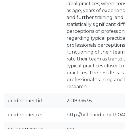
ideal practices, when consi
as age, years of experience i
and further training; and (3
statistically significant di
perceptions of professionals
regarding typical practices,
professionals perceptions 
functioning of their team, 
rate their team as transdisc
typical practices closer t
practices. The results raise
professional training and li
research.
dc.identifier.tid
201833638
dc.identifier.uri
http://hdl.handle.net/1040
dc.language.iso
por