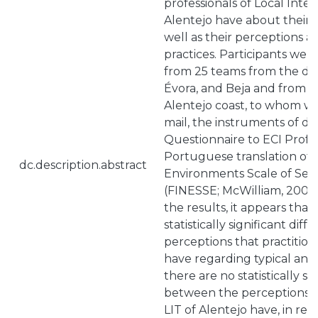
professionals of Local Inte
Alentejo have about their ty
well as their perceptions a
practices. Participants were
from 25 teams from the dist
Évora, and Beja and from t
Alentejo coast, to whom we
mail, the instruments of dat
Questionnaire to ECI Profe
Portuguese translation of t
dc.description.abstract
Environments Scale of Serv
(FINESSE; McWilliam, 2008
the results, it appears that
statistically significant di
perceptions that practitione
have regarding typical and i
there are no statistically si
between the perceptions th
LIT of Alentejo have, in rela