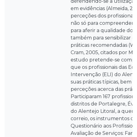
defendendo-se a utilização
em evidências (Almeida, 200
perceções dos profissionais
não só para compreender as 
para aferir a qualidade do
também para sensibilizar os
práticas recomendadas (Wa
Cram, 2005, citados por Me
estudo pretende-se compr
que os profissionais das Eq
Intervenção (ELI) do Alent
suas práticas típicas, bem 
perceções acerca das prátic
Participaram 167 profission
distritos de Portalegre, Évo
do Alentejo Litoral, a quem
correio, os instrumentos de
Questionário aos Profissiona
Avaliação de Serviços: Fam