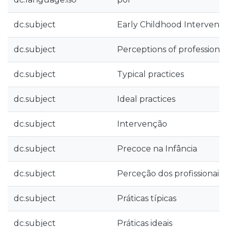
dc.subject
Early Childhood Interventi
dc.subject
Perceptions of professional
dc.subject
Typical practices
dc.subject
Ideal practices
dc.subject
Intervenção
dc.subject
Precoce na Infância
dc.subject
Perceção dos profissionais
dc.subject
Práticas típicas
dc.subject
Práticas ideais