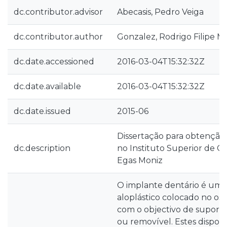
dc.contributor.advisor
Abecasis, Pedro Veiga
dc.contributor.author
Gonzalez, Rodrigo Filipe 
dc.date.accessioned
2016-03-04T15:32:32Z
dc.date.available
2016-03-04T15:32:32Z
dc.date.issued
2015-06
Dissertação para obtenção
dc.description
no Instituto Superior de C
Egas Moniz
O implante dentário é um d
aloplástico colocado no oss
com o objectivo de suporta
ou removível. Estes disposi