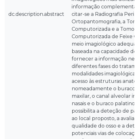
informação complementar 
dc.description.abstract
citar-se a Radiografia Periap
Ortopantomografia, a Tomo
Computorizada e a Tomogr
Computorizada de Feixe Có
meio imagiológico adequad
baseada na capacidade do
fornecer a informação nece
diferentes fases do tratame
modalidades imagiológicas
acesso às estruturas anatómi
nomeadamente o buraco me
maxilar, o canal alveolar infe
nasais e o buraco palatino. 
possibilita a deteção de pa
ao local proposto, a avalia
qualidade do osso e a det
potenciais vias de colocaçã