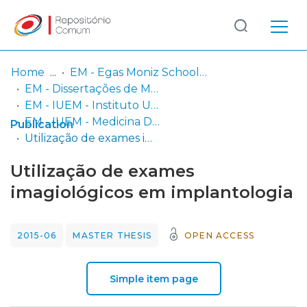
Log
(current)
In
Home
EM - Egas Moniz School of Health & Science
EM - Dissertações de Mestrado
Communities
EM - IUEM - Instituto Universitário Egas Moniz
& Collections
EM - IUEM - Medicina Dentária
Publication
Utilização de exames imagiológicos em implantologia
Browse repository
Utilização de exames
Entities
imagiológicos em implantologia
Statistics
2015-06
MASTER THESIS
OPEN ACCESS
Simple item page