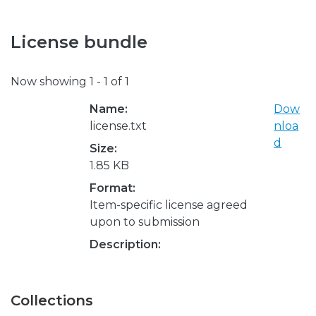
License bundle
Now showing
1 - 1 of 1
Name:
Dow
license.txt
nloa
d
Size:
1.85 KB
Format:
Item-specific license agreed
upon to submission
Description:
Collections