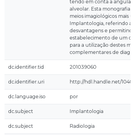
tendo em conta a angulaç
alveolar. Esta monografia v
meios imagiológicos mais u
Implantologia, referindo a
desvantagens e permitindo
estabelecimento de um crit
para a utilização destes me
complementares de diagnó
dc.identifier.tid
201039060
dc.identifier.uri
http://hdl.handle.net/1040
dc.language.iso
por
dc.subject
Implantologia
dc.subject
Radiologia