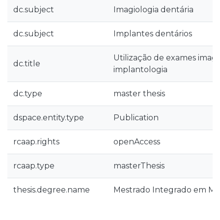
dc.subject
Imagiologia dentária
dc.subject
Implantes dentários
Utilização de exames imag
dc.title
implantologia
dc.type
master thesis
dspace.entity.type
Publication
rcaap.rights
openAccess
rcaap.type
masterThesis
thesis.degree.name
Mestrado Integrado em Med