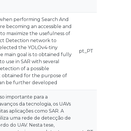
e when performing Search And
are becoming an accessible and
r to maximize the usefulness of
ect Detection network to
 selected the YOLOv4-tiny
pt_PT
 main goal is to obtained fully
to use in SAR with several
tection of a possible
 obtained for the purpose of
t can be further developed
so importante para a
avanços da tecnologia, os UAVs
tas aplicações como SAR. A
iliza uma rede de detecção de
rdo do UAV. Nesta tese,