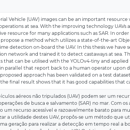
al Vehicle (UAV) images can be an important resourc
operations at sea. With the improving technology UAVs 
sive resource for many applications such as SAR. In orde
 propose a method which utilizes a state-of-the-art Obj
ime detection on-board the UAV. In this thesis we have
on network and trained it to detect castaways at sea. The
s that can be utilised with the YOLOv4-tiny and applied 
n parallel that report back to a human operator upon de
 proposed approach has been validated on a test dataset
d the final result shows that it has good capabilities tha
ículos aéreos não tripulados (UAV) podem ser um recur
 operações de busca e salvamento (SAR) no mar. Com os 
o um recurso acessível e razoavelmente barato para mui
zar a utilidade destes UAV, propôs-se um método que ut
ima geração para realizar a detecção em tempo real a bo