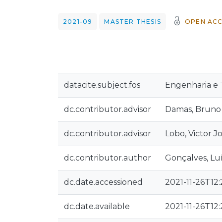
2021-09
MASTER THESIS
OPEN ACC
datacite.subject.fos
Engenharia e T
dc.contributor.advisor
Damas, Bruno
dc.contributor.advisor
Lobo, Victor J
dc.contributor.author
Gonçalves, Lu
dc.date.accessioned
2021-11-26T12
dc.date.available
2021-11-26T12