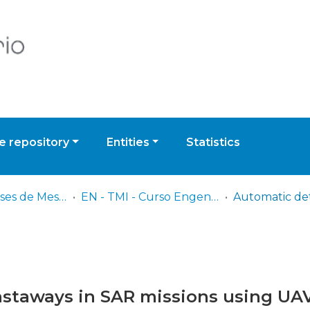
 repository
Entities
Statistics
EN - TMI - Teses de Mestrado Integrado
EN - TMI - Curso Engenheiros Navais – ramo Armas e Electrónica
astaways in SAR missions using UA