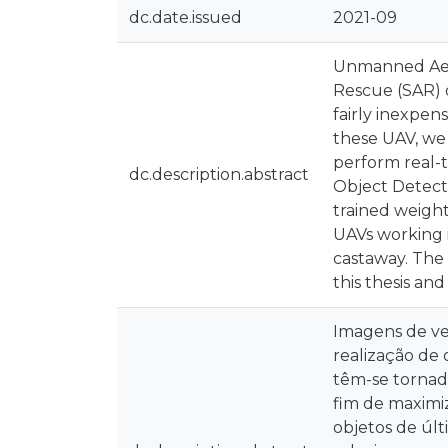
dc.date.issued
2021-09
Unmanned Aeri
Rescue (SAR) 
fairly inexpen
these UAV, we
perform real-t
dc.description.abstract
Object Detecti
trained weight
UAVs working i
castaway. The
this thesis an
Imagens de ve
realização de
têm-se tornad
fim de maximi
objetos de últ