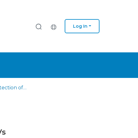
Log In
Automatic detection of castaways in SAR missions using UAVs
Vs