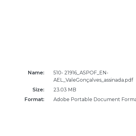
Name:
510- 21916_ASPOF_EN-
AEL_ValeGonçalves_assinada.pdf
Size:
23.03 MB
Format:
Adobe Portable Document Form