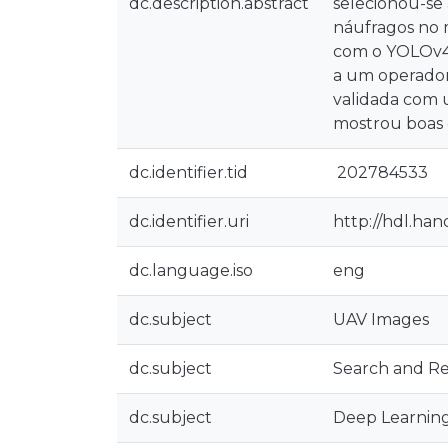
dc.description.abstract
selecionou-se
náufragos no m
com o YOLOv4-
a um operador
validada com u
mostrou boas 
dc.identifier.tid
202784533
dc.identifier.uri
http://hdl.ha
dc.language.iso
eng
dc.subject
UAV Images
dc.subject
Search and R
dc.subject
Deep Learnin