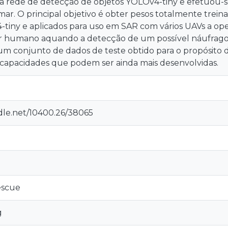
 a rede de detecção de objetos YOLOv4-tiny e efetuou-se
ar. O principal objetivo é obter pesos totalmente trein
tiny e aplicados para uso em SAR com vários UAVs a op
 humano aquando a detecção de um possível náufrago.
m conjunto de dados de teste obtido para o propósito de
capacidades que podem ser ainda mais desenvolvidas.
ndle.net/10400.26/38065
escue
g