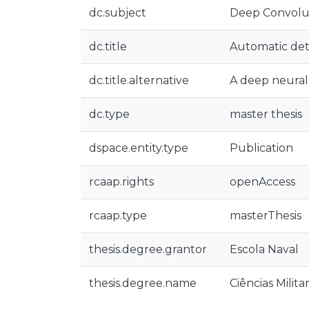
dc.subject
Deep Convolu
dc.title
Automatic det
dc.title.alternative
A deep neura
dc.type
master thesis
dspace.entity.type
Publication
rcaap.rights
openAccess
rcaap.type
masterThesis
thesis.degree.grantor
Escola Naval
thesis.degree.name
Ciências Milit