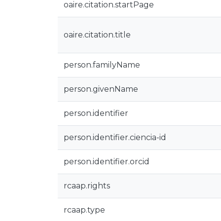
oaire.citation.startPage
oaire.citation.title
person.familyName
person.givenName
person.identifier
person.identifier.ciencia-id
person.identifier.orcid
rcaap.rights
rcaap.type