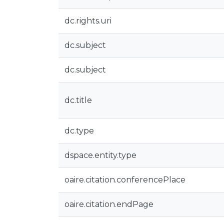
dc.rights.uri
dc.subject
dc.subject
dc.title
dc.type
dspace.entity.type
oaire.citation.conferencePlace
oaire.citation.endPage