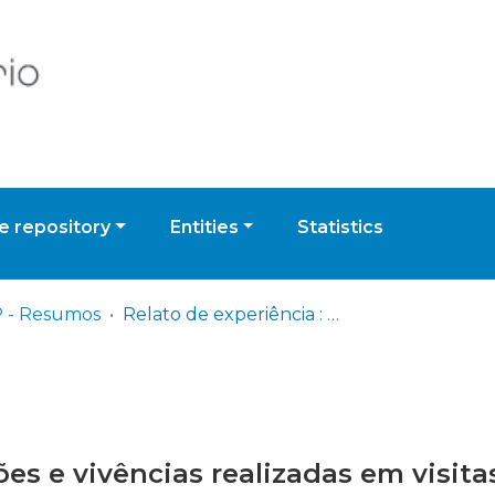
 repository
Entities
Statistics
 - Resumos
Relato de experiência : ações e vivências realizadas em visitas domiciliárias às pessoas co deficiência visual
ões e vivências realizadas em visita