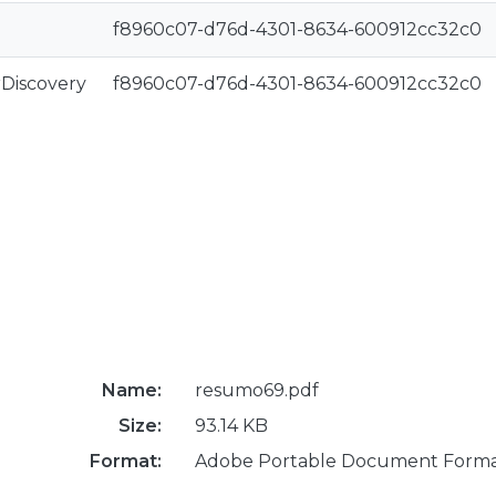
f8960c07-d76d-4301-8634-600912cc32c0
rDiscovery
f8960c07-d76d-4301-8634-600912cc32c0
Name:
resumo69.pdf
Size:
93.14 KB
Format:
Adobe Portable Document Form