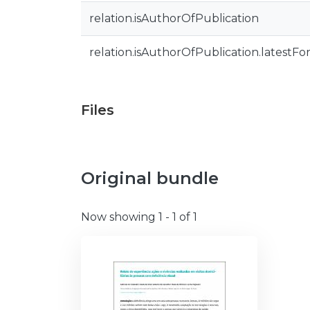
relation.isAuthorOfPublication
relation.isAuthorOfPublication.latestFo
Files
Original bundle
Now showing
1 - 1 of 1