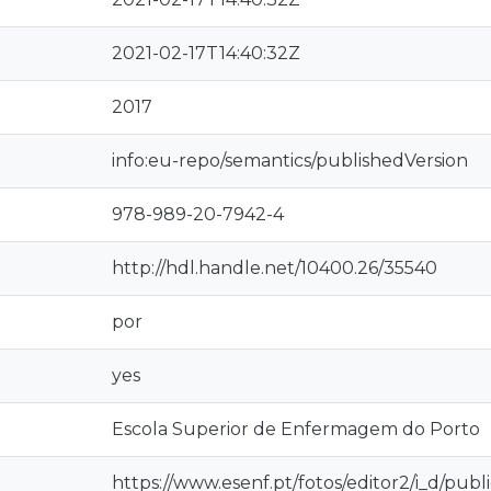
2021-02-17T14:40:32Z
2017
info:eu-repo/semantics/publishedVersion
978-989-20-7942-4
http://hdl.handle.net/10400.26/35540
por
yes
Escola Superior de Enfermagem do Porto
https://www.esenf.pt/fotos/editor2/i_d/pub