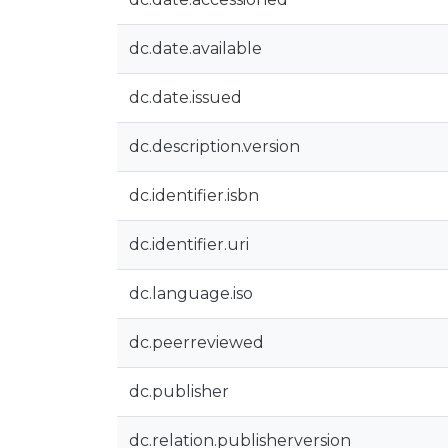
dc.date.available
dc.date.issued
dc.description.version
dc.identifier.isbn
dc.identifier.uri
dc.language.iso
dc.peerreviewed
dc.publisher
dc.relation.publisherversion