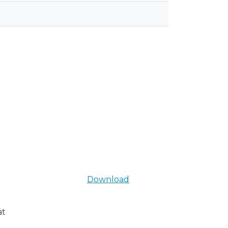
Download
at