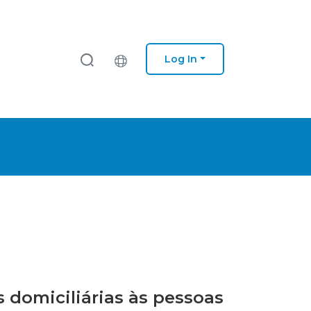
Log In
s domiciliárias às pessoas