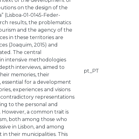
 context of the development of
butions on the design of the
a” (Lisboa-01-0145-Feder-
arch results, the problematics
 tourism and the agency of the
es in these territories are
nces (Joaquim, 2015) and
ated. The central
in intensive methodologies
depth interviews, aimed to
pt_PT
their memories, their
s, essential for a development
ries, experiences and visions
 contradictory representations
ing to the personal and
ed. However, a common trait is
rism, both among those who
essive in Lisbon, and among
in their municipalities. This