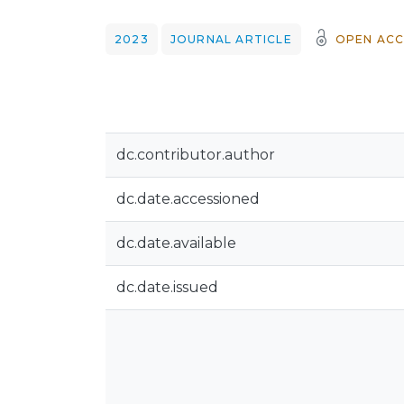
2023
JOURNAL ARTICLE
OPEN ACC
dc.contributor.author
dc.date.accessioned
dc.date.available
dc.date.issued