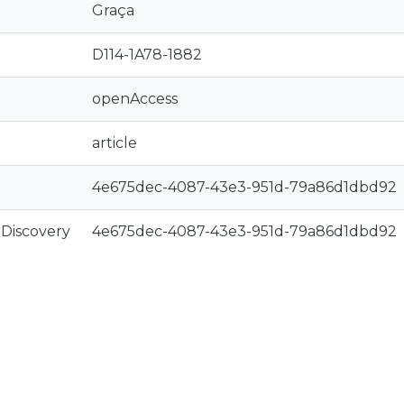
Graça
D114-1A78-1882
openAccess
article
4e675dec-4087-43e3-951d-79a86d1dbd92
rDiscovery
4e675dec-4087-43e3-951d-79a86d1dbd92