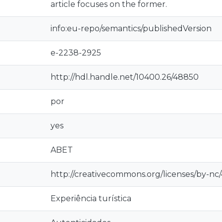
article focuses on the former.
info:eu-repo/semantics/publishedVersion
e-2238-2925
http://hdl.handle.net/10400.26/48850
por
yes
ABET
http://creativecommons.org/licenses/by-nc/
Experiência turística