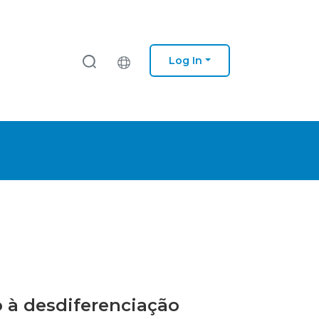
Log In
o à desdiferenciação