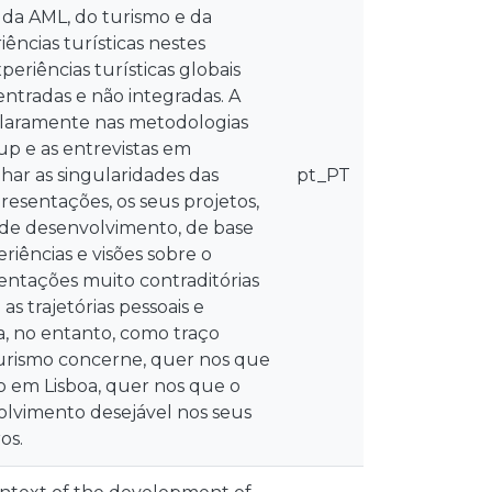
 da AML, do turismo e da
ências turísticas nestes
periências turísticas globais
entradas e não integradas. A
claramente nas metodologias
up e as entrevistas em
har as singularidades das
pt_PT
resentações, os seus projetos,
o de desenvolvimento, de base
riências e visões sobre o
entações muito contraditórias
s trajetórias pessoais e
na, no entanto, como traço
urismo concerne, quer nos que
o em Lisboa, quer nos que o
lvimento desejável nos seus
os.