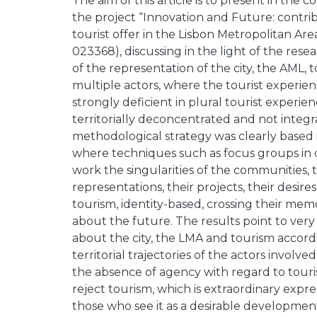
The aim of this article is to present in the
the project “Innovation and Future: contri
tourist offer in the Lisbon Metropolitan Are
023368), discussing in the light of the rese
of the representation of the city, the AML,
multiple actors, where the tourist experienc
strongly deficient in plural tourist experie
territorially deconcentrated and not integr
methodological strategy was clearly based 
where techniques such as focus groups in 
work the singularities of the communities, 
representations, their projects, their desire
tourism, identity-based, crossing their memo
about the future. The results point to very
about the city, the LMA and tourism accord
territorial trajectories of the actors involv
the absence of agency with regard to tou
reject tourism, which is extraordinary expr
those who see it as a desirable development 