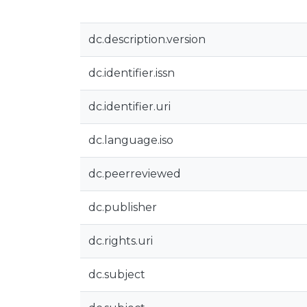
dc.description.version
dc.identifier.issn
dc.identifier.uri
dc.language.iso
dc.peerreviewed
dc.publisher
dc.rights.uri
dc.subject