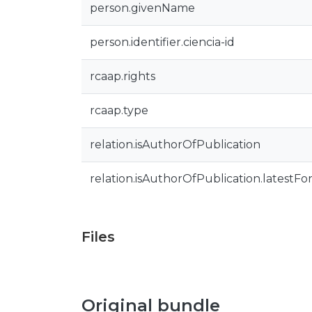
person.givenName
person.identifier.ciencia-id
rcaap.rights
rcaap.type
relation.isAuthorOfPublication
relation.isAuthorOfPublication.latestFo
Files
Original bundle