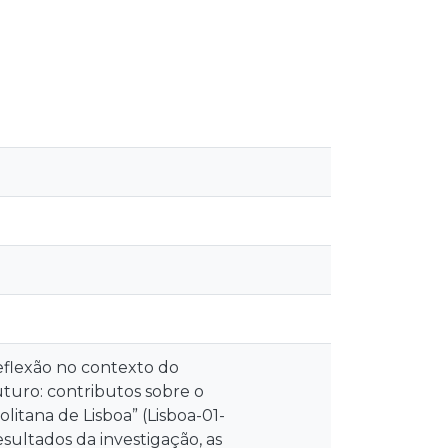
eflexão no contexto do
turo: contributos sobre o
litana de Lisboa” (Lisboa-01-
sultados da investigação, as