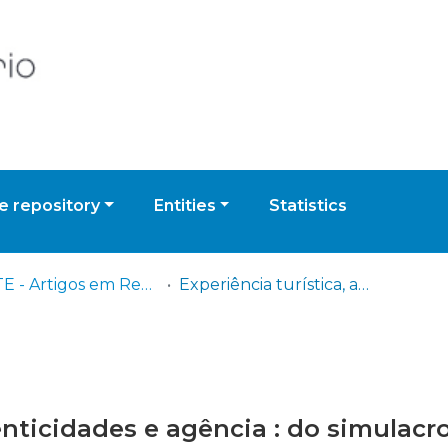
 repository
Entities
Statistics
ESHTE - Artigos em Revistas
Experiência turística, autenticidades e agência : do simulacro à desdiferenciação
enticidades e agência : do simulacr