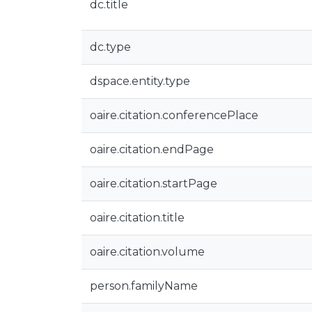
dc.title
dc.type
dspace.entity.type
oaire.citation.conferencePlace
oaire.citation.endPage
oaire.citation.startPage
oaire.citation.title
oaire.citation.volume
person.familyName