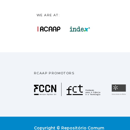
WE ARE AT:
RCAAP PROMOTORS
Fundação pa
U
Copyright © Repositório Comum