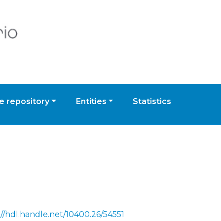
 repository
Entities
Statistics
://hdl.handle.net/10400.26/54551