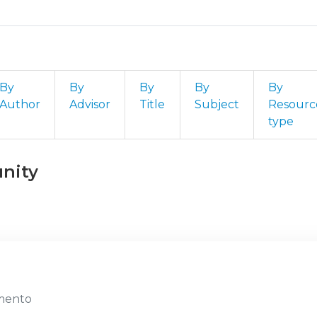
By
By
By
By
By
Author
Advisor
Title
Subject
Resourc
type
unity
amento