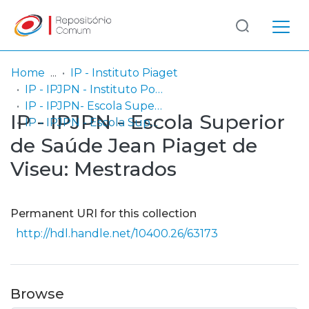
Log
(current)
In
Home
IP - Instituto Piaget
IP - IPJPN - Instituto Politécnico Jean Piaget do Norte
Communities
IP - IPJPN- Escola Superior de Saúde Jean Piaget de Viseu
IP - IPJPN - Escola Superior
& Collections
IP - IPJPN - Escola Superior de Saúde Jean Piaget de Viseu: Mestrados
de Saúde Jean Piaget de
Browse repository
Viseu: Mestrados
Entities
Permanent URI for this collection
Statistics
http://hdl.handle.net/10400.26/63173
Browse