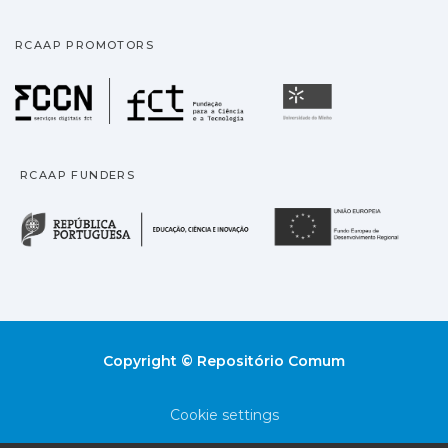
RCAAP PROMOTORS
Fundação para a Ciência
Universidade
RCAAP FUNDERS
República Portuguesa · M
União
Copyright © Repositório Comum
Cookie settings