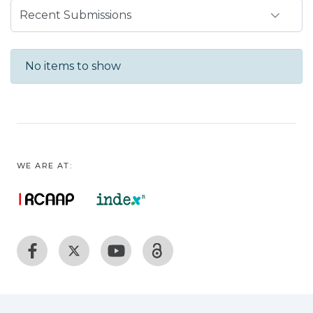
Recent Submissions
No items to show
WE ARE AT: