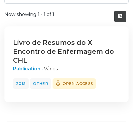
Recent Submissions
Now showing
1 - 1 of 1
Livro de Resumos do X
Encontro de Enfermagem do
CHL
Publication .
Vários
2015
OTHER
OPEN ACCESS