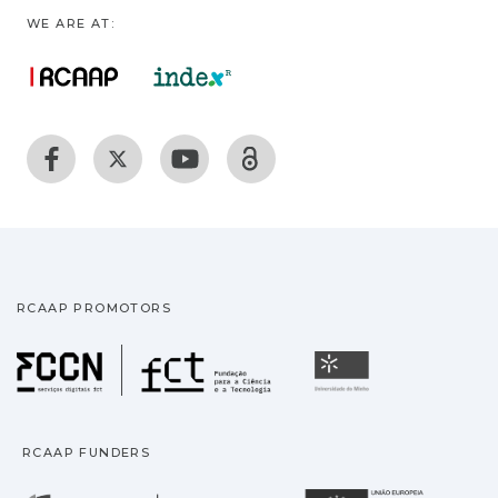
WE ARE AT:
RCAAP PROMOTORS
Fundação para a Ciência
Universidade
RCAAP FUNDERS