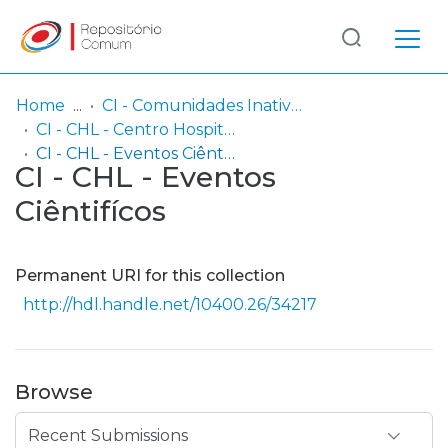
Log
(current)
In
Home
CI - Comunidades Inativas
CI - CHL - Centro Hospitalar de Leiria
Communities
CI - CHL - Eventos Ciêntifícos
CI - CHL - Eventos
& Collections
Ciêntifícos
Browse repository
Entities
Permanent URI for this collection
http://hdl.handle.net/10400.26/34217
Statistics
Browse