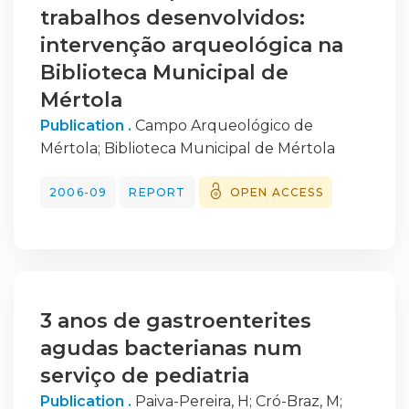
appropriate
trabalhos desenvolvidos:
no futuro.
or escalating diuretic doses. Its causes
intervenção arqueológica na
include impaired delivery of the diuretic to
Biblioteca Municipal de
its luminal
Mértola
site of action, neurohormonal activation,
tubular compensatory adaptation and drug
Publication .
Campo Arqueológico de
interactions.
Mértola
;
Biblioteca Municipal de Mértola
Several strategies can be employed to aid
decongestion of patients with impaired
2006-09
REPORT
OPEN ACCESS
diuretic
response. These include salt restriction, a
higher effective single dose or higher dose
frequency
of loop diuretics, continuous infusion of
3 anos de gastroenterites
diuretics and/or sequential nephron
agudas bacterianas num
blockade through
serviço de pediatria
a synergistic combination of two or more
diuretics from different classes. Ultrafiltration
Publication .
Paiva-Pereira, H
;
Cró-Braz, M
;