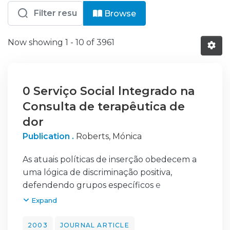
Browsing CI - Comunidades Inativas 
Browse
Now showing
1 - 10 of 3961
0 Serviço Social lntegrado na
Consulta de terapêutica de
dor
Publication .
Roberts, Mónica
As atuais políticas de inserção obedecem a
uma lógica de discriminação positiva,
defendendo grupos específicos e
desenvolvendo estratégias concretas para
Expand
todos aqueles que sofrem de um "défice" de
interação. Neste sentido o integração dos
2003
JOURNAL ARTICLE