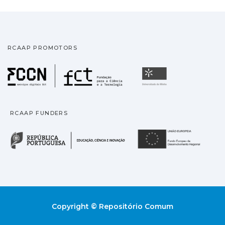
RCAAP PROMOTORS
Fundação para a Ciência
Universidade
RCAAP FUNDERS
República Portuguesa · M
União
Copyright © Repositório Comum