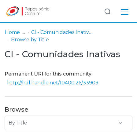
Log
(current)
In
Home
CI - Comunidades Inativas
Browse by Title
Communities
CI - Comunidades Inativas
& Collections
Browse repository
Permanent URI for this community
Entities
http://hdl.handle.net/10400.26/33909
Browse