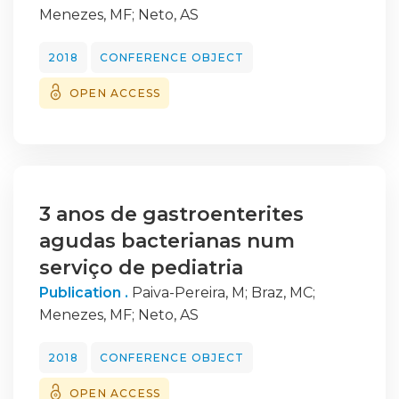
has
Menezes, MF
;
Neto, AS
also been found to be another effective and
safe therapeutic option and should be
2018
CONFERENCE OBJECT
considered
OPEN ACCESS
in patients with refractory diuretic resistance.
Overall, there is a lack of high-quality clinical
data to guide the choice of treatment
strategy and therapy should be tailored on a
case-by-case
3 anos de gastroenterites
basis.
agudas bacterianas num
serviço de pediatria
Publication .
Paiva-Pereira, M
;
Braz, MC
;
Menezes, MF
;
Neto, AS
2018
CONFERENCE OBJECT
OPEN ACCESS