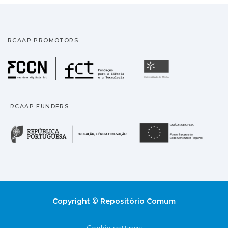
RCAAP PROMOTORS
Fundação para a Ciência
Universidade
RCAAP FUNDERS
República Portuguesa · M
União
Copyright © Repositório Comum