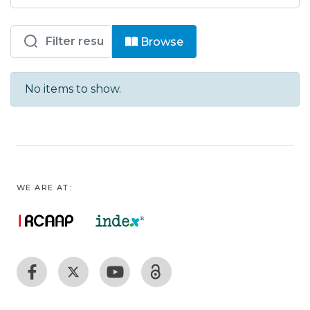
Browsing ISCED - Revistas - LabD - A
Browse
No items to show.
WE ARE AT: