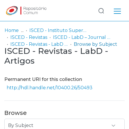
Log
(current)
In
Home
ISCED - Instituto Superior de Ciências Educativas do Douro
ISCED - Revistas
ISCED - LabD – Journal of Sports Sciences
Communities
ISCED - Revistas - LabD - Artigos
Browse by Subject
ISCED - Revistas - LabD -
& Collections
Artigos
Browse repository
Entities
Permanent URI for this collection
http://hdl.handle.net/10400.26/50493
Browse