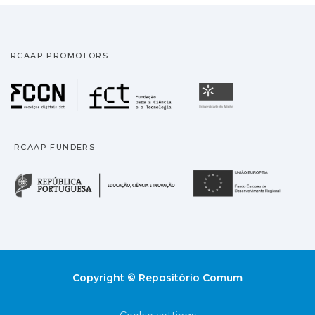
RCAAP PROMOTORS
Fundação para a Ciência
Universidade
RCAAP FUNDERS
República Portuguesa · M
União
Copyright © Repositório Comum