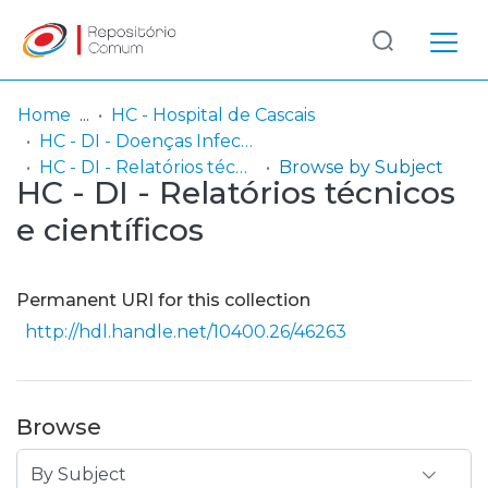
Log
(current)
In
Home
HC - Hospital de Cascais
HC - DI - Doenças Infecciosas
Communities
HC - DI - Relatórios técnicos e científicos
Browse by Subject
HC - DI - Relatórios técnicos
& Collections
e científicos
Browse repository
Entities
Permanent URI for this collection
http://hdl.handle.net/10400.26/46263
Browse