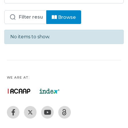
Browsing HC - DI - Relatórios técnico
Browse
No items to show.
WE ARE AT: