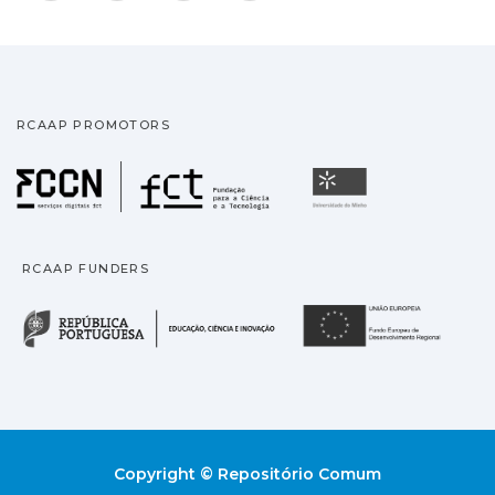
RCAAP PROMOTORS
Fundação para a Ciência
Universidade
RCAAP FUNDERS
República Portuguesa · M
União
Copyright © Repositório Comum