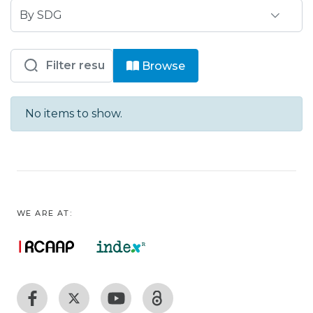
Browsing AFA - DECGES - ACEGES - Ar
Browse
No items to show.
WE ARE AT: