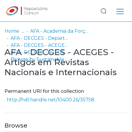
Log
(current)
In
Home
AFA - Academia da Força Aérea
AFA - DECGES - Departamento de Economia e Gestão
Communities
AFA - DECGES - ACEGES - Área Científica de Economia e Gestão
AFA - DECGES - ACEGES -
& Collections
AFA - DECGES - ACEGES - Artigos em Revistas Nacionais e Internacionais
Browse by Sustainable Development Goals (SDG)
Artigos em Revistas
Browse repository
Nacionais e Internacionais
Entities
Permanent URI for this collection
http://hdl.handle.net/10400.26/35758
Browse