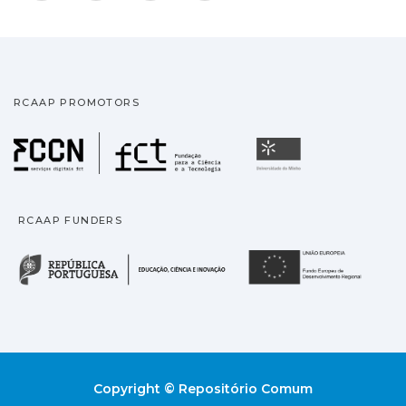
RCAAP PROMOTORS
Fundação para a Ciência
Universidade
RCAAP FUNDERS
República Portuguesa · M
União
Copyright © Repositório Comum