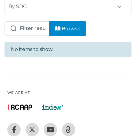
Browsing ISAVE - Artigos em outras 
Browse
No items to show.
WE ARE AT: