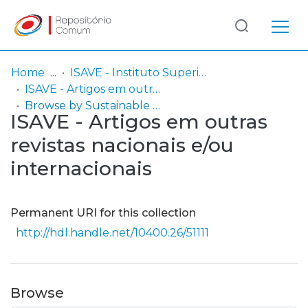
Log
(current)
In
Home
ISAVE - Instituto Superior de Saúde
ISAVE - Artigos em outras revistas nacionais e/ou internacionais
Communities
Browse by Sustainable Development Goals (SDG)
ISAVE - Artigos em outras
& Collections
revistas nacionais e/ou
Browse repository
internacionais
Entities
Permanent URI for this collection
http://hdl.handle.net/10400.26/51111
Browse