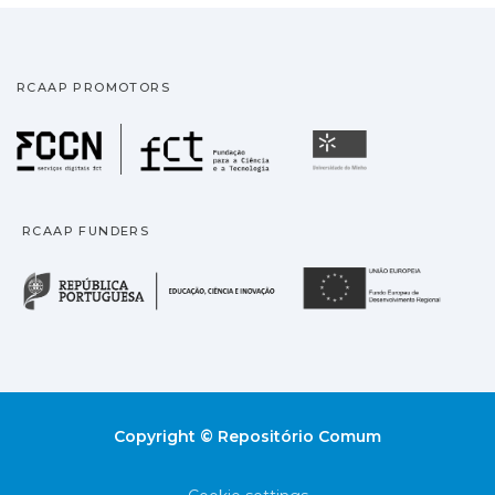
RCAAP PROMOTORS
Fundação para a Ciência
Universidade
RCAAP FUNDERS
República Portuguesa · M
União
Copyright © Repositório Comum