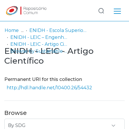
Log
(current)
In
Home
ENIDH - Escola Superior Náutica Infante D. Henrique
ENIDH - LEIC – Engenharia Informática e de Computadores
Communities
ENIDH - LEIC - Artigo Científico
ENIDH - LEIC - Artigo
& Collections
Browse by Sustainable Development Goals (SDG)
Científico
Browse repository
Entities
Permanent URI for this collection
http://hdl.handle.net/10400.26/54432
Browse