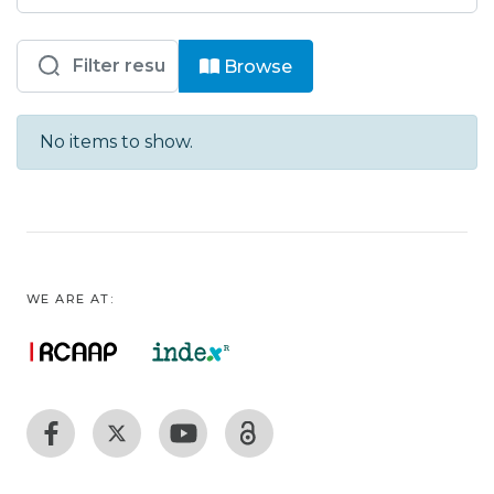
Browsing ENIDH - LEIC - Artigo Cien
Browse
No items to show.
WE ARE AT: