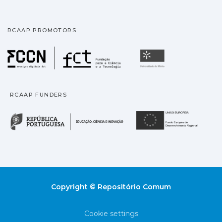
RCAAP PROMOTORS
Fundação para a Ciência
Universidade
RCAAP FUNDERS
República Portuguesa · M
União
Copyright © Repositório Comum
Cookie settings