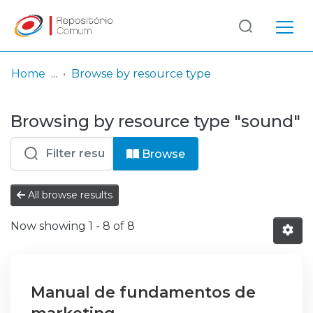
Log
(current)
In
Home
Browse by resource type
Communities
Browsing by resource type "sound"
& Collections
Browse repository
Browse
Entities
All browse results
Now showing
1 - 8 of 8
Manual de fundamentos de