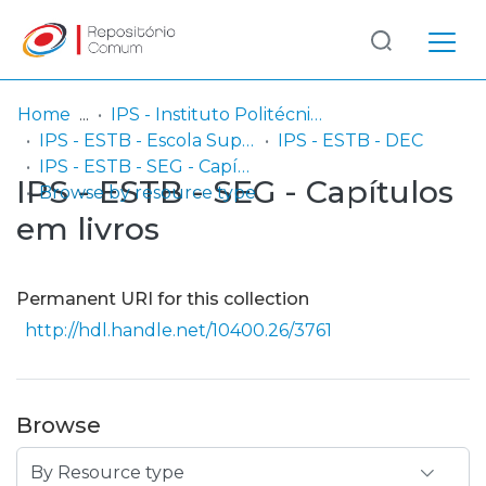
Log
(current)
In
Home
IPS - Instituto Politécnico de Setúbal
IPS - ESTB - Escola Superior de Tecnologia do Barreiro
IPS - ESTB - DEC
Communities
IPS - ESTB - SEG - Capítulos em livros
IPS - ESTB - SEG - Capítulos
& Collections
Browse by resource type
em livros
Browse repository
Entities
Permanent URI for this collection
http://hdl.handle.net/10400.26/3761
Browse