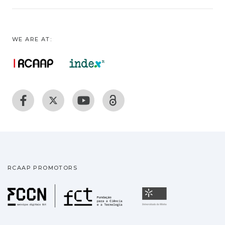
WE ARE AT:
RCAAP PROMOTORS
Fundação para a Ciência
Universidade