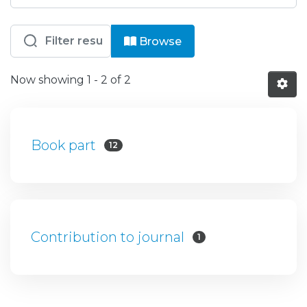
Browsing IPS - ESTB - SEG - Capítulo
Browse
Now showing
1 - 2 of 2
Book part
12
Contribution to journal
1