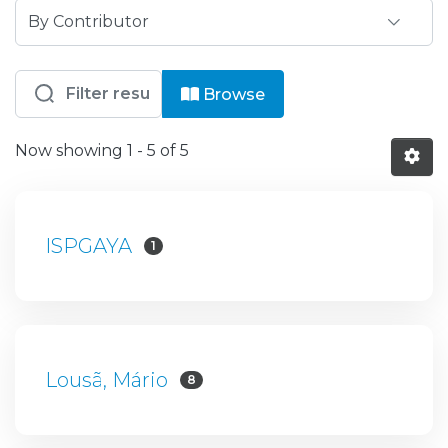
Browsing ISPG - CID - Centro de Inv
Browse
Now showing
1 - 5 of 5
ISPGAYA
1
Lousã, Mário
8