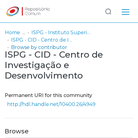
Log
(current)
In
Home
ISPG - Instituto Superior Politécnico Gaya
ISPG - CID - Centro de Investigação e Desenvolvimento
Communities
Browse by contributor
ISPG - CID - Centro de
& Collections
Investigação e
Browse repository
Desenvolvimento
Entities
Permanent URI for this community
http://hdl.handle.net/10400.26/4949
Browse