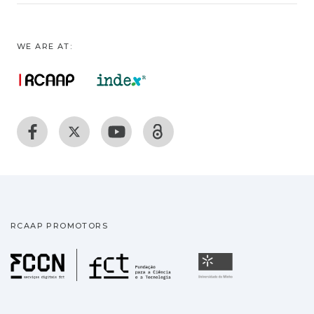
WE ARE AT:
RCAAP PROMOTORS
Fundação para a Ciência
Universidade