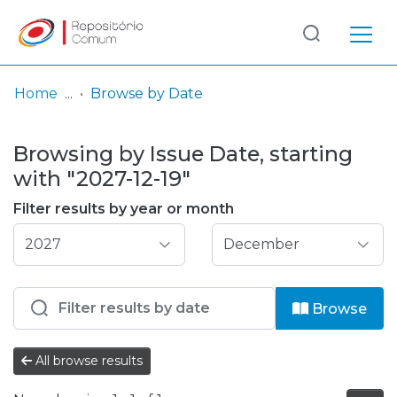
Log
(current)
In
Home
Browse by Date
Communities
Browsing by Issue Date, starting
& Collections
with "2027-12-19"
Browse repository
Filter results by year or month
Entities
Browse
All browse results