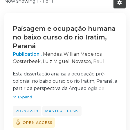
Now showing
1 - 1 of 1
Paisagem e ocupação humana
no baixo curso do rio Iratim,
Paraná
Publication .
Mendes, Willian Medeiros
;
Oosterbeek, Luiz Miguel
;
Novasco, Raul
Viana
;
Cerezer, Jedson Francisco
Esta dissertação analisa a ocupação pré-
colonial no baixo curso do rio Iratim, Paraná, a
partir da perspectiva da Arqueologia da
Paisagem. Ancorada nas abordagens teóricas
Expand
de
Binford (1982), Boado (1999) e Oosterbeek
2027-12-19
MASTER THESIS
(2025), a pesquisa busca compreender como
OPEN ACCESS
as interações entre ambiente, técnica e