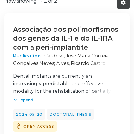
Now showing
1 - 2 of 2
Associação dos polimorfismos
dos genes da IL-1 e do IL-1RA
com a peri-implantite
Publication .
Cardoso, José Maria Correia
Gonçalves Neves
;
Alves, Ricardo Castro
;
Ribeiro, Ana Clara
;
Noronha, Susana do Canto
Dental implants are currently an
increasingly predictable and effective
modality for the rehabilitation of partially or
totally edentulous patients, contributing to
Expand
the patient's quality of life. This type of
rehabilitation has high
2024-05-20
DOCTORAL THESIS
success and survival rates, however
OPEN ACCESS
biological complications may arise. Such