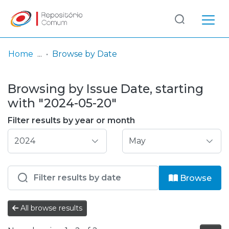
Log
(current)
In
Home
Browse by Date
Communities
Browsing by Issue Date, starting
& Collections
with "2024-05-20"
Browse repository
Filter results by year or month
Entities
Browse
All browse results