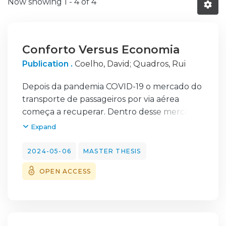
Now showing
1 - 4 of 4
Conforto Versus Economia
Publication .
Coelho, David
;
Quadros, Rui
Depois da pandemia COVID-19 o mercado do
transporte de passageiros por via aérea
começa a recuperar. Dentro desse mercado
de transporte podemos encontrar diversos
Expand
modelos de negócio: full-service carrier, low-
cost, charter e, em particular aquele que
2024-05-06
MASTER THESIS
este estudo foca, o long-haul low-cost
OPEN ACCESS
(LHLC). Com o estudo centrado nas
preferências do passageiro definimos os
conceitos aplicáveis, realizámos um inquérito
e entre os inquiridos foi selecionada uma
população que cumprisse com os requisitos