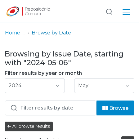
Log
(current)
In
Home
Browse by Date
Communities
Browsing by Issue Date, starting
& Collections
with "2024-05-06"
Browse repository
Filter results by year or month
Entities
Browse
All browse results