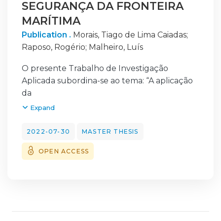
SEGURANÇA DA FRONTEIRA
MARÍTIMA
Publication .
Morais, Tiago de Lima Caiadas
;
Raposo, Rogério
;
Malheiro, Luís
O presente Trabalho de Investigação
Aplicada subordina-se ao tema: “A aplicação
da
inteligência artificial na segurança da
Expand
fronteira marítima”. Este trabalho tem como
objetivo
2022-07-30
MASTER THESIS
investigar a aplicabilidade de técnicas e
OPEN ACCESS
metodologias de inteligência artificial na
segurança da
fronteira marítima, no âmbito das atribuições
da Unidade de Controlo Costeiro (UCC).
A investigação realizada para o trabalho
centraliza-se no método dedutivo,