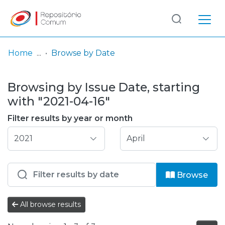
Log
(current)
In
Home
Browse by Date
Communities
Browsing by Issue Date, starting
& Collections
with "2021-04-16"
Browse repository
Filter results by year or month
Entities
Browse
All browse results