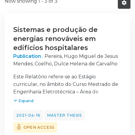
Now showing
1 - 3 of 3
Sistemas e produção de
energias renováveis em
edifícios hospitalares
Publication .
Pereira, Hugo Miguel de Jesus
Mendes
;
Coelho, Dulce Helena de Carvalho
Este Relatório refere-se ao Estágio
curricular, no âmbito do Curso Mestrado de
Engenharia Eletrotécnica – Área de
especialização em Automação e
Expand
Comunicações
em Sistemas de Energia, que decorreu no
2021-04-16
MASTER THESIS
Serviço de Utilização Comum dos Hospitais
OPEN ACCESS
(SUCH), no departamento de Engenharia –