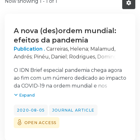
Now showing
1 - 1 of 1
A nova (des)ordem mundial:
efeitos da pandemia
Publication .
Carreiras, Helena
;
Malamud,
Andrés
;
Pinéu, Daniel
;
Rodrigues, Domingos
;
Gomes, João Mira
;
Fernandes, José Pedro
O IDN Brief especial pandemia chega agora
Teixeira
;
Simão, Licínia
;
Cunha, Luís
;
Moita,
ao fim com um número dedicado ao impacto
Luís
;
Tomé, Luís
;
Freire, Maria Raquel
;
da COVID-19 na ordem mundial e nos
Aguirre, Mariano
;
Lopes, Paula Duarte
;
Vaz-
equilíbrios geoestratégicos. Foram 9 edições,
Expand
Pinto, Raquel
;
Rodrigues, Teresa
em que 90 especialistas partilharam as suas
análises sobre os efeitos desta pandemia em
2020-08-05
JOURNAL ARTICLE
múltiplas dimensões: da segurança sanitária
OPEN ACCESS
à ação das forças armadas, da gestão de
crises à segurança humana, da defesa