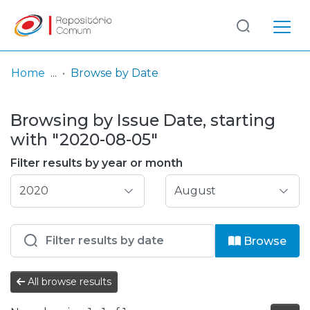
Log
(current)
In
Home
Browse by Date
Communities
Browsing by Issue Date, starting
& Collections
with "2020-08-05"
Browse repository
Filter results by year or month
Entities
Browse
All browse results