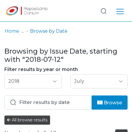
Log
(current)
In
Home
Browse by Date
Communities
Browsing by Issue Date, starting
& Collections
with "2018-07-12"
Browse repository
Filter results by year or month
Entities
Browse
All browse results