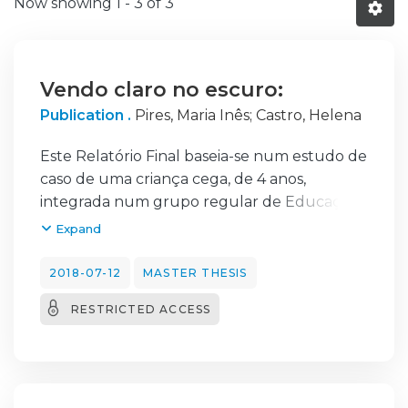
Now showing
1 - 3 of 3
Vendo claro no escuro:
Publication .
Pires, Maria Inês
;
Castro, Helena
Este Relatório Final baseia-se num estudo de
caso de uma criança cega, de 4 anos,
integrada num grupo regular de Educação
Pré-Escolar. A sua cegueira congénita,
Expand
devida a um tumor cerebral, provocou um
atraso no seu desenvolvimento cognitivo e
2018-07-12
MASTER THESIS
psicomotor, de que tem vindo a recuperar
RESTRICTED ACCESS
graças a uma pedagogia diferenciada, com
atividades e materiais adaptados às suas
características.
Não podemos esquecer que a maior parte
das informações que recebemos todos os