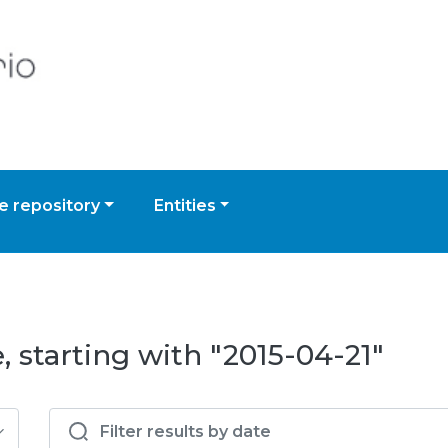
 repository
Entities
 starting with "2015-04-21"