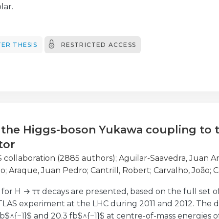
lar.
vimento da prática educativa tivemos sempre em consid
articulação. Certamente, que a ação aqui trabalhada in
gem oral.
ER THESIS
RESTRICTED ACCESS
e a pedagogia infantil, desenvolvemos aprendizagens es
, dialogando e usando a palavra como ferramenta para 
, recorremos à investigação-ação para a realização do pr
 pesquisa, experimentação, análise e reflexão, para f
tiva.
 the Higgs-boson Yukawa coupling to t
tor
 collaboration (2885 authors)
;
Aguilar-Saavedra, Juan A
no
;
Araque, Juan Pedro
;
Cantrill, Robert
;
Carvalho, João
;
C
Sargedas De Sousa, Mario Jose
;
Fiolhais, Miguel
;
Galhard
 for H → ττ decays are presented, based on the full set o
dro
;
Lopes, Lourenco
;
Machado Miguens, Joana
;
Maio, Amé
TLAS experiment at the LHC during 2011 and 2012. The d
dro, Rute
;
Pina, João Antonio
;
Pinto, Belmiro
;
Santos, Hel
 fb$^{−1}$ and 20.3 fb$^{−1}$ at centre-of-mass energies of