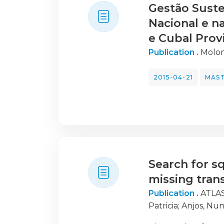
Gestão Suste
Nacional e n
e Cubal Prov
Publication .
Molon
2015-04-21
MAST
Search for sq
missing tran
Publication .
ATLAS
Patricia
;
Anjos, Nu
Patricia
;
Da Cunha 