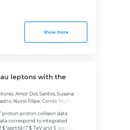
eração as diferentes áreas de
cide mais pormenorizadamente no
Show more
timulantes e significativas em que a
comunicar aprende a crescer
esente trabalho. Sendo que,
uturamente pudermos melhorar a
au leptons with the
ntonio
;
Amor Dos Santos, Susana
astro, Nuno Filipe
;
Conde Muiño,
o, Bruno
;
Gomes, Agostinho
;
Gonçalo,
f proton-proton collision data
lia
;
Maneira, José
;
Onofre, António
;
ata correspond to integrated
ena
;
Saraiva, João
;
Silva, José
;
Tavares
 $ \sqrt{s}=7 $ TeV and $ \sqrt{s}=8 $