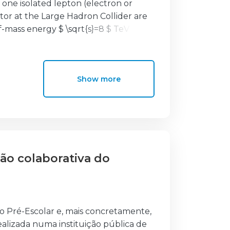
t one isolated lepton (electron or
lia
;
Maneira, José
;
Onofre, António
;
or at the Large Hadron Collider are
ena
;
Saraiva, João
;
Silva, José
;
Tavares
f-mass energy $ \sqrt{s}=8 $ TeV
. No significant excess above the
article masses for various
ino masses up to 1.32 TeV and
Show more
nimal universal extra dimension
ff scale times radius (ΛR$_{c}$) of
ão colaborativa do
 Pré-Escolar e, mais concretamente,
ealizada numa instituição pública de