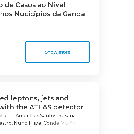
o de Casos ao Nível
nos Nucicipios da Ganda
Show more
ed leptons, jets and
with the ATLAS detector
ntonio
;
Amor Dos Santos, Susana
astro, Nuno Filipe
;
Conde Muiño,
o, Bruno
;
Gomes, Agostinho
;
Gonçalo,