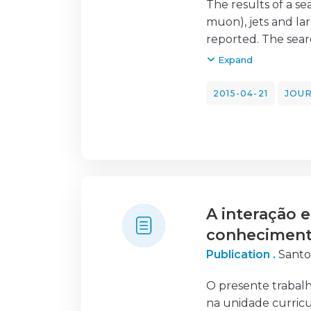
The results of a se
Ricardo
;
Jorge, Pe
muon), jets and la
Palma, Alberto
;
Pe
reported. The sear
Delgado, Ademar
;
collected in 2012, 
Expand
Standard Model exp
supersymmetric mo
2015-04-21
JOUR
squark masses up t
model, excluding a 
approximately 30.
A interação 
conheciment
Publication .
Santos
O presente trabal
na unidade curricu