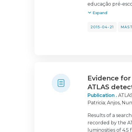
educação pré-esco
Durante o desenvol
Expand
conteúdo e a sua 
domínio da lingua
2015-04-21
MAST
Tendo como alicerc
criança escutando
comunicando.
Como profissionais
desenvolvemos uma
nossa prática educa
Evidence for
ATLAS detec
Publication .
ATLAS
Patricia
;
Anjos, Nu
Patricia
;
Da Cunha 
Results of a search
Ricardo
;
Jorge, Pe
recorded by the A
Palma, Alberto
;
Pe
luminosities of 4.5