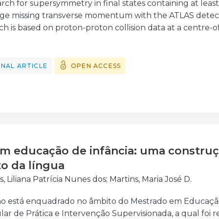
arch for supersymmetry in final states containing at leas
dro
;
Lopes, Lourenco
;
Machado Miguens, Joana
;
Maio, Amé
rge missing transverse momentum with the ATLAS detect
dro, Rute
;
Pina, João Antonio
;
Pinto, Belmiro
;
Santos, Hel
ch is based on proton-proton collision data at a centre-o
Veloso, Filipe
;
Wolters, Helmut
corresponding to an integrated luminosity of 20 fb$^{−1}$
ectation is observed. Limits are set on supersymmetric p
dels. Depending on the model, the search excludes glu
NAL ARTICLE
OPEN ACCESS
o 840 GeV. Limits are also set on the parameters of a mi
compactification radius of 1/R$_{c}$ = 950 GeV for a cut-o
em educação de infância: uma construç
o da língua
, Liliana Patrícia Nunes dos
;
Martins, Maria José D.
ho está enquadrado no âmbito do Mestrado em Educação
lar de Prática e Intervenção Supervisionada, a qual foi r