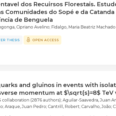
ntavel dos Recuirsos Florestais. Estud
as Comunidades do Sopé e da Catanda 
incia de Benguela
gonga, Cipriano Avelino
;
Fidalgo, Maria Beatriz Machado
ER THESIS
OPEN ACCESS
uarks and gluinos in events with isolat
sverse momentum at $\sqrt{s}=8$ TeV 
 collaboration (2876 authors)
;
Aguilar-Saavedra, Juan A
no
;
Araque, Juan Pedro
;
Cantrill, Robert
;
Carvalho, João
;
C
Sargedas De Sousa, Mario Jose
;
Fiolhais, Miguel
;
Galhard