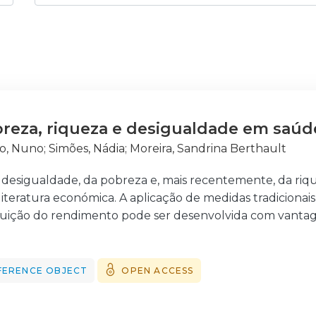
reza, riqueza e desigualdade em saúd
o, Nuno
;
Simões, Nádia
;
Moreira, Sandrina Berthault
 desigualdade, da pobreza e, mais recentemente, da riq
literatura económica. A aplicação de medidas tradicionai
ribuição do rendimento pode ser desenvolvida com vant
ca da saúde. A nossa principal contribuição para a literat
ipo de medidas com base num índice de saúde susceptíve
ade do fenómeno. Ilustramos a aplicação das medidas d
FERENCE OBJECT
OPEN ACCESS
 saúde ao caso português, usando dados do último Inqu