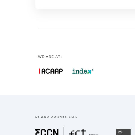
WE ARE AT:
RCAAP PROMOTORS
Fundação pa
U