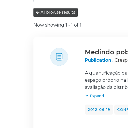
All browse results
Now showing
1 - 1 of 1
Medindo pob
Publication .
Cresp
A quantificação da
espaço próprio na 
avaliação da dist
da avaliação empíri
Expand
utilização desse t
multidimensionalid
2012-06-19
CON
e desigualdade em
Saúde (INS).