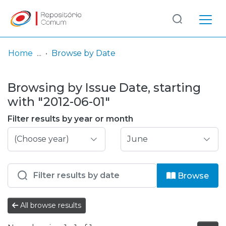
Log
(current)
In
Home
Browse by Date
Communities
Browsing by Issue Date, starting
& Collections
with "2012-06-01"
Browse repository
Filter results by year or month
Entities
Browse
All browse results