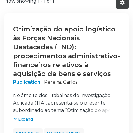
Now showing
1 - 1 of 1
Otimização do apoio logístico
às Forças Nacionais
Destacadas (FND):
procedimentos administrativo-
financeiros relativos à
aquisição de bens e serviços
Publication .
Pereira, Carlos
No âmbito dos Trabalhos de Investigação
Aplicada (TIA), apresenta-se o presente
subordinado ao tema “Otimização do apoio
logístico às Forças Nacionais Destacadas
Expand
(FND): procedimentos administrativo-
financeiros relativos à aquisição de bens e