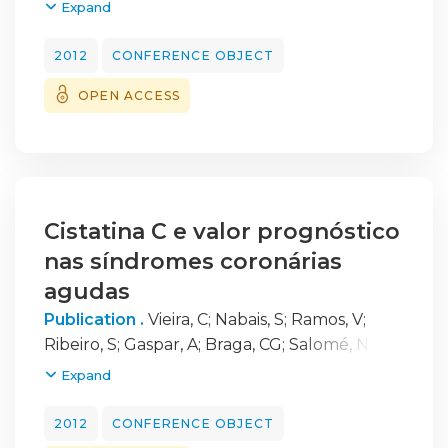
Marques, J
;
Azevedo, P
;
Álvares-Pereira, M
;
Expand
Correia, A
2012
CONFERENCE OBJECT
OPEN ACCESS
Cistatina C e valor prognóstico
nas síndromes coronárias
agudas
Publication .
Vieira, C
;
Nabais, S
;
Ramos, V
;
Ribeiro, S
;
Gaspar, A
;
Braga, CG
;
Salomé, N
;
Rocha, S
;
Azevedo, P
;
Álvares-Pereira, M
;
Expand
Correia, A
2012
CONFERENCE OBJECT