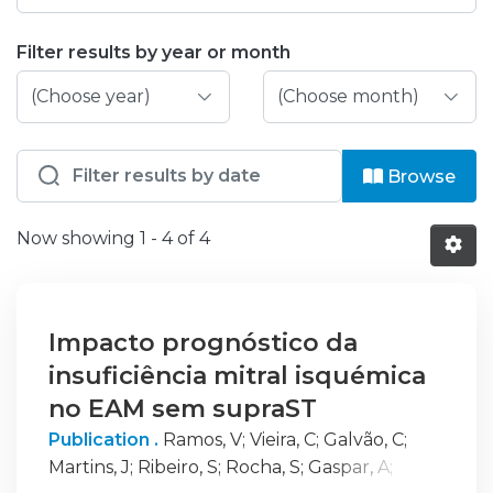
Browsing HB - CAR - Comunicações e
Filter results by year or month
Browse
Now showing
1 - 4 of 4
Impacto prognóstico da
insuficiência mitral isquémica
no EAM sem supraST
Publication .
Ramos, V
;
Vieira, C
;
Galvão, C
;
Martins, J
;
Ribeiro, S
;
Rocha, S
;
Gaspar, A
;