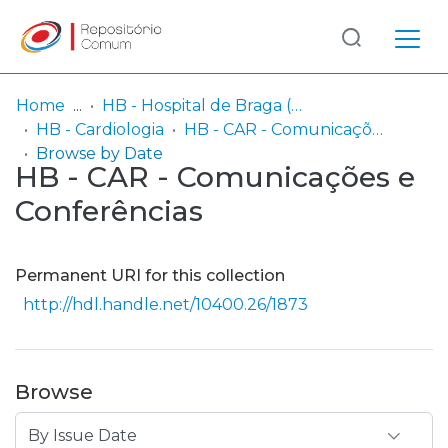
Log
(current)
In
Home
HB - Hospital de Braga (passou a integrar o Serviço SARI em 06/2014)
HB - Cardiologia
HB - CAR - Comunicações e Conferências
Communities
Browse by Date
HB - CAR - Comunicações e
& Collections
Conferências
Browse repository
Entities
Permanent URI for this collection
http://hdl.handle.net/10400.26/1873
Browse