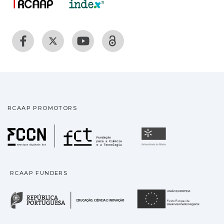
RCAAP PROMOTORS
Fundação para a Ciência
Universidade
RCAAP FUNDERS
República Portuguesa · M
União