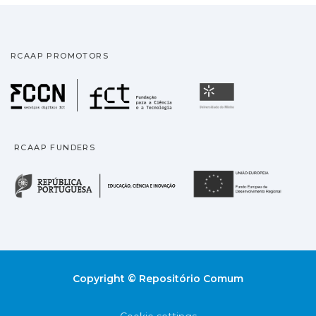
RCAAP PROMOTORS
Fundação para a Ciência
Universidade
RCAAP FUNDERS
República Portuguesa · M
União
Copyright © Repositório Comum