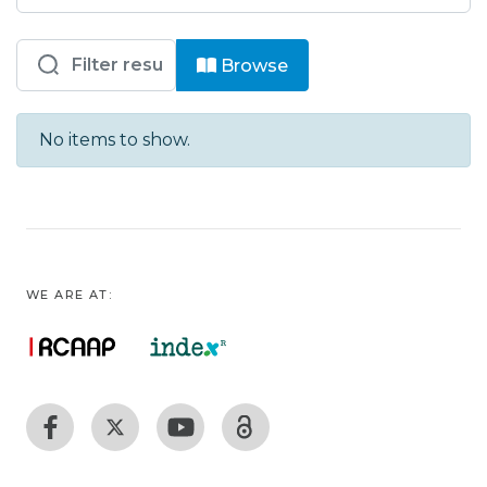
Browsing RDIPB - D-ENG - Trabalhos 
Browse
No items to show.
WE ARE AT: