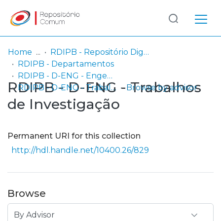
Log
(current)
In
Home
RDIPB - Repositório Digital do Instituto Politécnico de Beja (passou a integrar o Serviço SARI em 06/2014)
RDIPB - Departamentos
Communities
RDIPB - D-ENG - Engenharia
RDIPB - D-ENG - Trabalhos
& Collections
RDIPB - D-ENG - Trabalhos de Investigação
Browse by advisor
de Investigação
Browse repository
Entities
Permanent URI for this collection
http://hdl.handle.net/10400.26/829
Browse