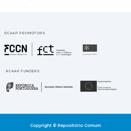
RCAAP PROMOTORS
Fundação para a Ciência
Universidade
RCAAP FUNDERS
República Portuguesa · M
União
Copyright © Repositório Comum