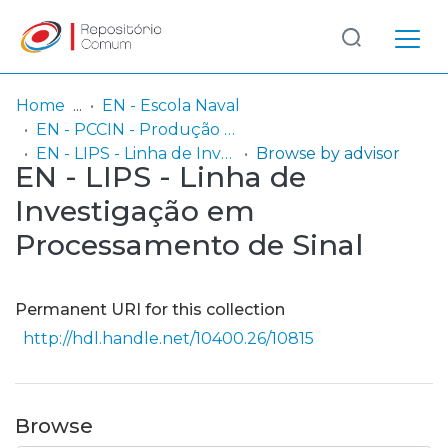
Log
(current)
In
Home
EN - Escola Naval
EN - PCCIN - Produção Científica do Centro de Investigação Naval (CINAV)
Communities
EN - LIPS - Linha de Investigação em Processamento de Sinal
Browse by advisor
EN - LIPS - Linha de
& Collections
Investigação em
Browse repository
Processamento de Sinal
Entities
Permanent URI for this collection
http://hdl.handle.net/10400.26/10815
Browse