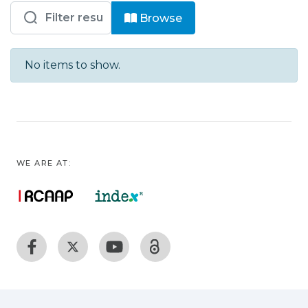
Browsing Saúde - CUF - Descobertas 
Browse
No items to show.
WE ARE AT: