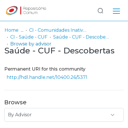
Log
(current)
In
Home
CI - Comunidades Inativas
CI - Saúde - CUF
Saúde - CUF - Descobertas
Communities
Browse by advisor
Saúde - CUF - Descobertas
& Collections
Browse repository
Permanent URI for this community
Entities
http://hdl.handle.net/10400.26/5371
Browse