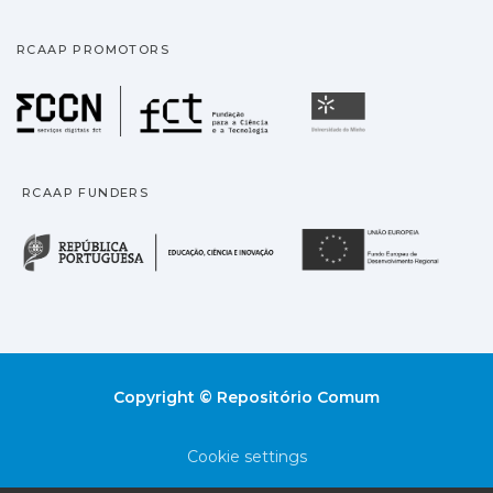
RCAAP PROMOTORS
Fundação para a Ciência
Universidade
RCAAP FUNDERS
República Portuguesa · M
União
Copyright © Repositório Comum
Cookie settings