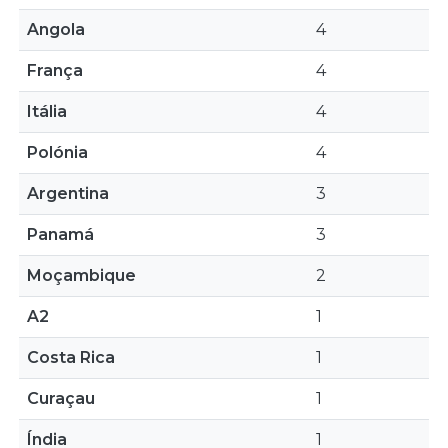
Angola
4
França
4
Itália
4
Polónia
4
Argentina
3
Panamá
3
Moçambique
2
A2
1
Costa Rica
1
Curaçau
1
Índia
1