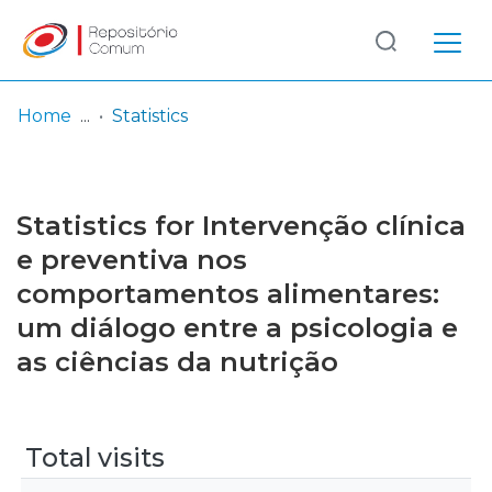
Log
(current)
In
Home
Statistics
Communities
& Collections
Statistics for Intervenção clínica
Browse repository
e preventiva nos
comportamentos alimentares:
Entities
um diálogo entre a psicologia e
as ciências da nutrição
Total visits