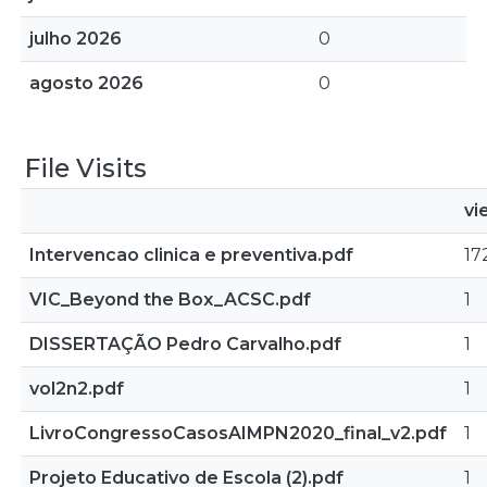
julho 2026
0
agosto 2026
0
File Visits
vi
Intervencao clinica e preventiva.pdf
17
VIC_Beyond the Box_ACSC.pdf
1
DISSERTAÇÃO Pedro Carvalho.pdf
1
vol2n2.pdf
1
LivroCongressoCasosAIMPN2020_final_v2.pdf
1
Projeto Educativo de Escola (2).pdf
1