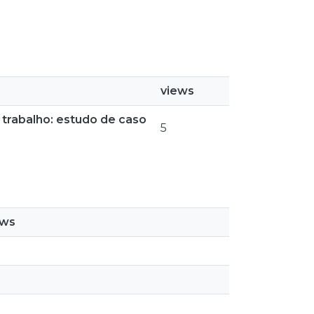
views
o trabalho: estudo de caso
5
ews