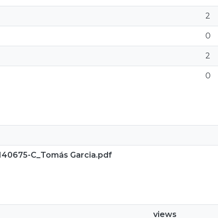
2
0
2
0
140675-C_Tomás Garcia.pdf
views