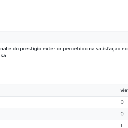
onal e do prestígio exterior percebido na satisfação n
esa
vi
0
0
1